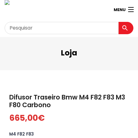
MENU
Loja
Garagem
Minha conta
Loja
Contactos
Difusor Traseiro Bmw M4 F82 F83 M3
Loja Virtual 360º
F80 Carbono
665,00
€
M4 F82 F83