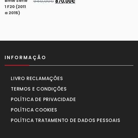
O
O
940,00
€
870,00
€
preço
preço
original
atual
era:
é:
940,00€.
870,00€.
INFORMAÇÃO
LIVRO RECLAMAÇÕES
TERMOS E CONDIÇÕES
POLÍTICA DE PRIVACIDADE
POLÍTICA COOKIES
POLÍTICA TRATAMENTO DE DADOS PESSOAIS