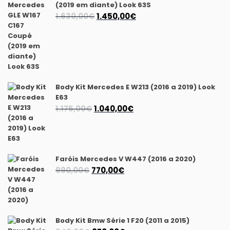
(2019 em diante) Look 63S
O
O
1.630,00
€
1.450,00
€
preço
preço
original
atual
era:
é:
1.630,00€.
1.450,00€.
Body Kit Mercedes E W213 (2016 a 2019) Look
E63
O
O
1.175,00
€
1.040,00
€
preço
preço
original
atual
era:
é:
1.175,00€.
1.040,00€.
Faróis Mercedes V W447 (2016 a 2020)
O
O
990,00
€
770,00
€
preço
preço
original
atual
era:
é:
990,00€.
770,00€.
Body Kit Bmw Série 1 F20 (2011 a 2015)