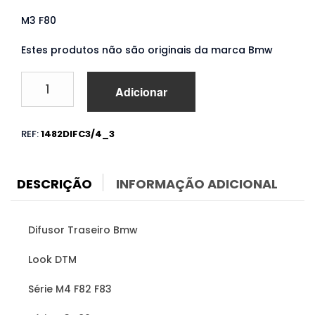
M3 F80
Estes produtos não são originais da marca Bmw
Quantidade
Adicionar
de
Difusor
Traseiro
REF:
1482DIFC3/4_3
Bmw
M4
F82
F83
DESCRIÇÃO
INFORMAÇÃO ADICIONAL
M3
F80
Carbono
Difusor Traseiro Bmw
Look DTM
Série M4 F82 F83