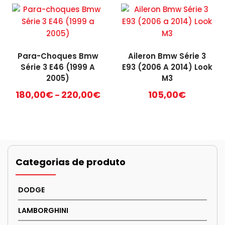
Para-Choques Bmw
Aileron Bmw Série 3
Série 3 E46 (1999 A
E93 (2006 A 2014) Look
2005)
M3
Price
180,00
€
220,00
€
105,00
€
–
range:
This
180,00€
product
through
has
220,00€
multiple
variants.
Categorias de produto
The
options
DODGE
may
be
LAMBORGHINI
chosen