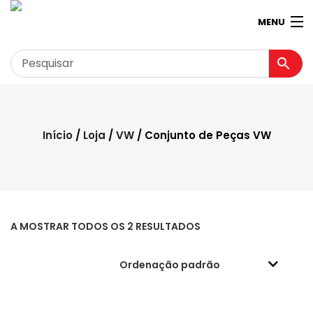
MENU
Garagem
Minha conta
Início
/
Loja
/
VW
/ Conjunto de Peças VW
Loja
Contactos
Loja Virtual 360º
A MOSTRAR TODOS OS 2 RESULTADOS