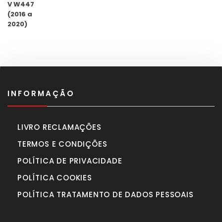
preço
preço
original
atual
era:
é:
990,00€.
770,00€.
INFORMAÇÃO
LIVRO RECLAMAÇÕES
TERMOS E CONDIÇÕES
POLÍTICA DE PRIVACIDADE
POLÍTICA COOKIES
POLÍTICA TRATAMENTO DE DADOS PESSOAIS