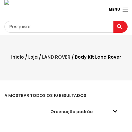
MENU
Garagem
Minha conta
Início
/
Loja
/
LAND ROVER
/ Body Kit Land Rover
Loja
Contactos
Loja Virtual 360º
A MOSTRAR TODOS OS 10 RESULTADOS