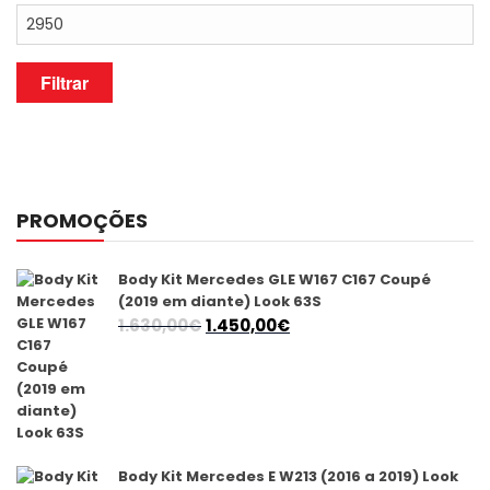
Preço
máximo
Filtrar
PROMOÇÕES
Body Kit Mercedes GLE W167 C167 Coupé
(2019 em diante) Look 63S
O
O
1.630,00
€
1.450,00
€
preço
preço
original
atual
era:
é:
1.630,00€.
1.450,00€.
Body Kit Mercedes E W213 (2016 a 2019) Look