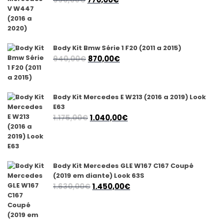
preço
preço
original
atual
era:
é:
990,00€.
770,00€.
Body Kit Bmw Série 1 F20 (2011 a 2015)
O
O
940,00
€
870,00
€
preço
preço
original
atual
era:
é:
Body Kit Mercedes E W213 (2016 a 2019) Look
940,00€.
870,00€.
E63
O
O
1.175,00
€
1.040,00
€
preço
preço
original
atual
era:
é:
1.175,00€.
1.040,00€.
Body Kit Mercedes GLE W167 C167 Coupé
(2019 em diante) Look 63S
O
O
1.630,00
€
1.450,00
€
preço
preço
original
atual