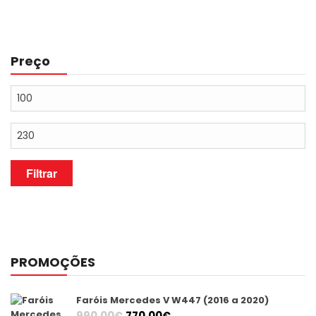
Preço
Preço
mínimo
Preço
máximo
Filtrar
PROMOÇÕES
Faróis Mercedes V W447 (2016 a 2020)
O
O
990,00
€
770,00
€