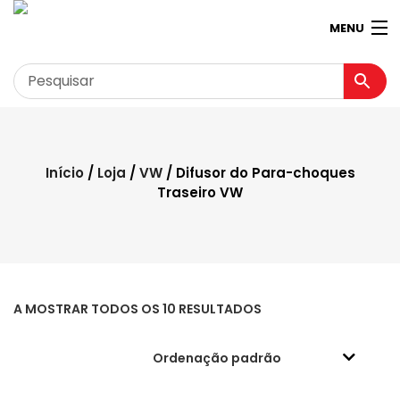
MENU
Garagem
Minha conta
Início
/
Loja
/
VW
/ Difusor do Para-choques
Traseiro VW
Loja
Contactos
Loja Virtual 360º
A MOSTRAR TODOS OS 10 RESULTADOS