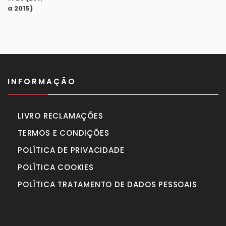
preço
preço
original
atual
era:
é:
940,00€.
870,00€.
INFORMAÇÃO
LIVRO RECLAMAÇÕES
TERMOS E CONDIÇÕES
POLÍTICA DE PRIVACIDADE
POLÍTICA COOKIES
POLÍTICA TRATAMENTO DE DADOS PESSOAIS