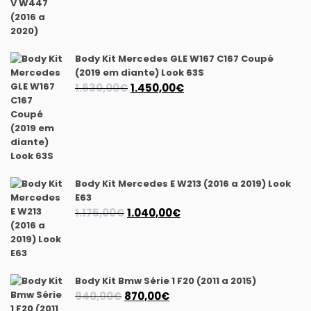
preço
preço
original
atual
era:
é:
990,00€.
770,00€.
Body Kit Mercedes GLE W167 C167 Coupé
(2019 em diante) Look 63S
O
O
1.630,00
€
1.450,00
€
preço
preço
original
atual
era:
é:
1.630,00€.
1.450,00€.
Body Kit Mercedes E W213 (2016 a 2019) Look
E63
O
O
1.175,00
€
1.040,00
€
preço
preço
original
atual
era:
é:
1.175,00€.
1.040,00€.
Body Kit Bmw Série 1 F20 (2011 a 2015)
O
O
940,00
€
870,00
€