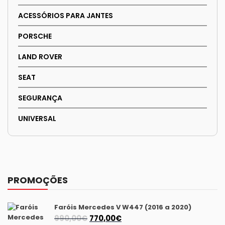
ACESSÓRIOS PARA JANTES
PORSCHE
LAND ROVER
SEAT
SEGURANÇA
UNIVERSAL
PROMOÇÕES
Faróis Mercedes V W447 (2016 a 2020)
O
O
990,00
€
770,00
€