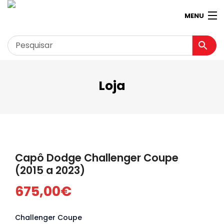
MENU
Loja
Garagem
Minha conta
Loja
Contactos
Capô Dodge Challenger Coupe
Loja Virtual 360º
(2015 a 2023)
675,00
€
Challenger Coupe