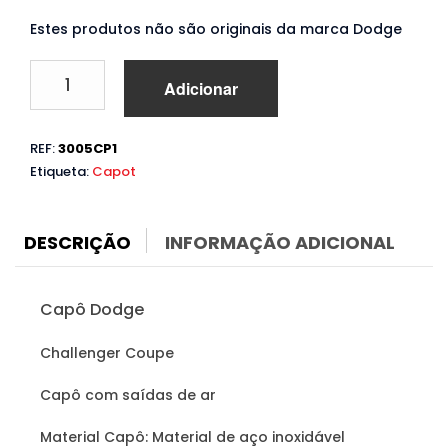
Estes produtos não são originais da marca Dodge
Quantidade
Adicionar
de
Capô
Dodge
REF:
3005CP1
Challenger
Etiqueta:
Capot
Coupe
(2015
a
2023)
DESCRIÇÃO
INFORMAÇÃO ADICIONAL
Capô Dodge
Challenger Coupe
Capô com saídas de ar
Material Capô: Material de aço inoxidável