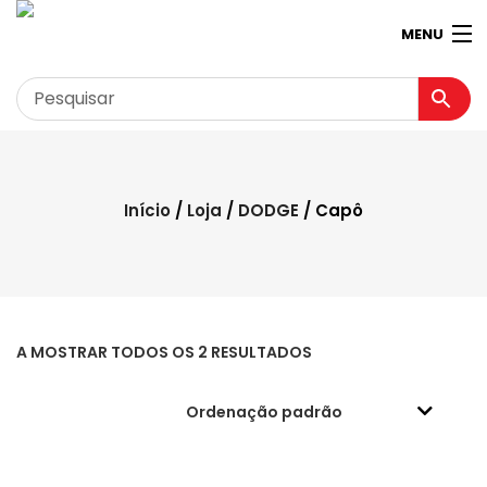
MENU
Garagem
Minha conta
Início
/
Loja
/
DODGE
/ Capô
Loja
Contactos
Loja Virtual 360º
A MOSTRAR TODOS OS 2 RESULTADOS