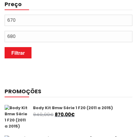
Preço
Preço
mínimo
Preço
máximo
Filtrar
PROMOÇÕES
Body Kit Bmw Série 1 F20 (2011 a 2015)
O
O
940,00
€
870,00
€
preço
preço
original
atual
era:
é: