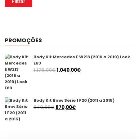
Filtrar
PROMOÇÕES
Body Kit Mercedes E W213 (2016 a 2019) Look
E63
O
O
1.175,00
€
1.040,00
€
preço
preço
original
atual
era:
é:
1.175,00€.
1.040,00€.
Body Kit Bmw Série 1 F20 (2011 a 2015)
O
O
940,00
€
870,00
€
preço
preço
original
atual
era:
é:
940,00€.
870,00€.