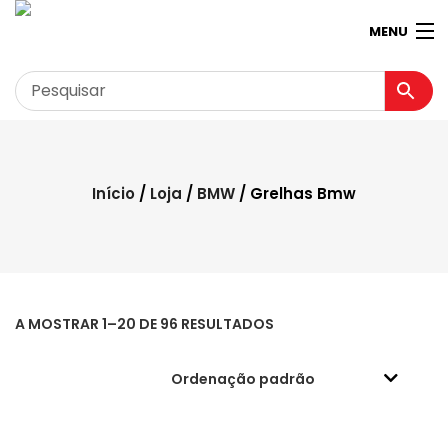
MENU
Garagem
Minha conta
Início
/
Loja
/
BMW
/ Grelhas Bmw
Loja
Contactos
Loja Virtual 360º
A MOSTRAR 1–20 DE 96 RESULTADOS