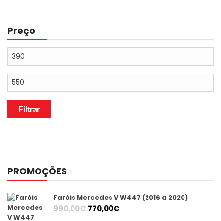
Preço
Preço
mínimo
Preço
máximo
Filtrar
PROMOÇÕES
Faróis Mercedes V W447 (2016 a 2020)
O
O
990,00
€
770,00
€
preço
preço