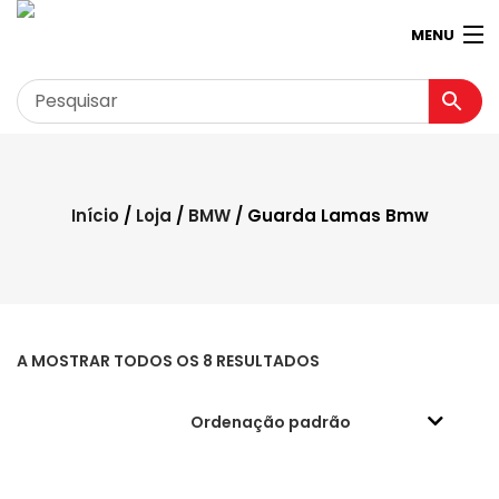
MENU
Garagem
Minha conta
Início
/
Loja
/
BMW
/ Guarda Lamas Bmw
Loja
Contactos
Loja Virtual 360º
A MOSTRAR TODOS OS 8 RESULTADOS