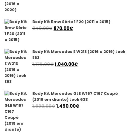
original
atual
era:
é:
990,00€.
770,00€.
Body Kit Bmw Série 1 F20 (2011 a 2015)
O
O
940,00
€
870,00
€
preço
preço
original
atual
era:
é:
Body Kit Mercedes E W213 (2016 a 2019) Look
940,00€.
870,00€.
E63
O
O
1.175,00
€
1.040,00
€
preço
preço
original
atual
era:
é:
1.175,00€.
1.040,00€.
Body Kit Mercedes GLE W167 C167 Coupé
(2019 em diante) Look 63S
O
O
1.630,00
€
1.450,00
€
preço
preço
original
atual
era:
é: