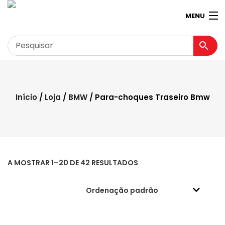
MENU
Garagem
Minha conta
Início
/
Loja
/
BMW
/ Para-choques Traseiro Bmw
Loja
Contactos
Loja Virtual 360º
A MOSTRAR 1–20 DE 42 RESULTADOS