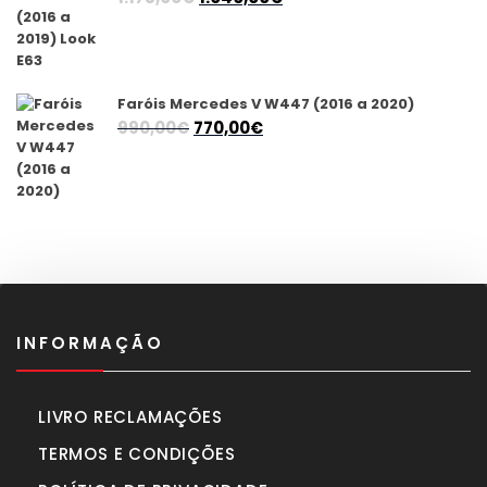
preço
preço
original
atual
era:
é:
1.175,00€.
1.040,00€.
Faróis Mercedes V W447 (2016 a 2020)
O
O
990,00
€
770,00
€
preço
preço
original
atual
era:
é:
990,00€.
770,00€.
INFORMAÇÃO
LIVRO RECLAMAÇÕES
TERMOS E CONDIÇÕES