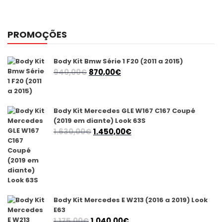
PROMOÇÕES
Body Kit Bmw Série 1 F20 (2011 a 2015)
O
O
940,00
€
870,00
€
preço
preço
original
atual
era:
é:
Body Kit Mercedes GLE W167 C167 Coupé
940,00€.
870,00€.
(2019 em diante) Look 63S
O
O
1.630,00
€
1.450,00
€
preço
preço
original
atual
era:
é:
1.630,00€.
1.450,00€.
Body Kit Mercedes E W213 (2016 a 2019) Look
E63
O
O
1.175,00
€
1.040,00
€