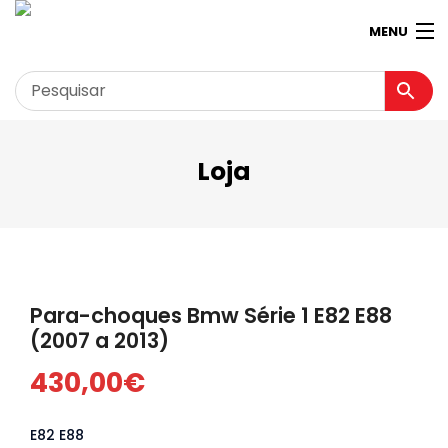
MENU
Loja
Garagem
Minha conta
Loja
Contactos
Para-choques Bmw Série 1 E82 E88
Loja Virtual 360º
(2007 a 2013)
430,00
€
E82 E88