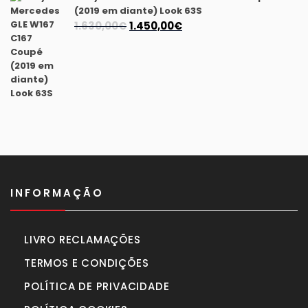
(2019 em diante) Look 63S
O
O
1.630,00
€
1.450,00
€
preço
preço
original
atual
era:
é:
1.630,00€.
1.450,00€.
INFORMAÇÃO
LIVRO RECLAMAÇÕES
TERMOS E CONDIÇÕES
POLÍTICA DE PRIVACIDADE