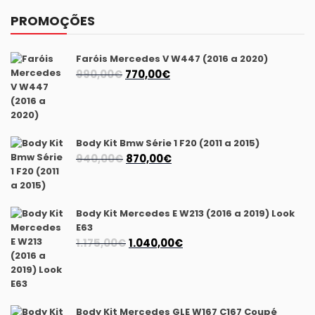
PROMOÇÕES
Faróis Mercedes V W447 (2016 a 2020)
O
O
990,00
€
770,00
€
preço
preço
original
atual
era:
é:
990,00€.
770,00€.
Body Kit Bmw Série 1 F20 (2011 a 2015)
O
O
940,00
€
870,00
€
preço
preço
original
atual
era:
é:
Body Kit Mercedes E W213 (2016 a 2019) Look
940,00€.
870,00€.
E63
O
O
1.175,00
€
1.040,00
€
preço
preço
original
atual
era:
é:
1.175,00€.
1.040,00€.
Body Kit Mercedes GLE W167 C167 Coupé