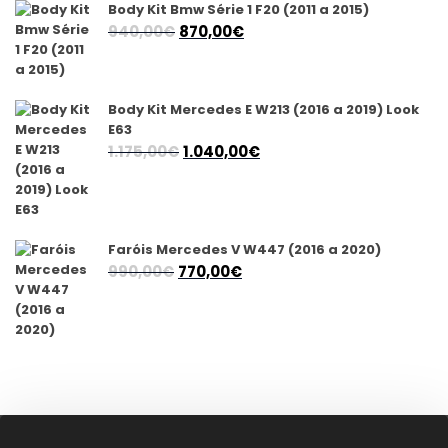
Body Kit Bmw Série 1 F20 (2011 a 2015)
O
O
940,00
€
870,00
€
preço
preço
original
atual
era:
é:
Body Kit Mercedes E W213 (2016 a 2019) Look
940,00€.
870,00€.
E63
O
O
1.175,00
€
1.040,00
€
preço
preço
original
atual
era:
é:
1.175,00€.
1.040,00€.
Faróis Mercedes V W447 (2016 a 2020)
O
O
990,00
€
770,00
€
preço
preço
original
atual
era:
é:
990,00€.
770,00€.