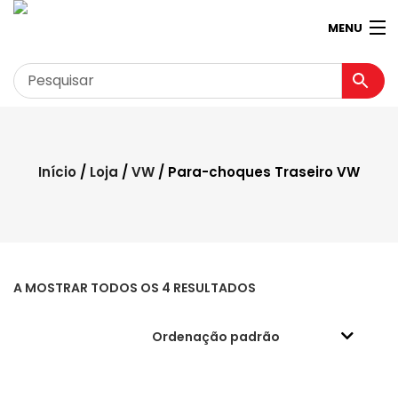
MENU
Garagem
Minha conta
Início
/
Loja
/
VW
/ Para-choques Traseiro VW
Loja
Contactos
Loja Virtual 360º
A MOSTRAR TODOS OS 4 RESULTADOS