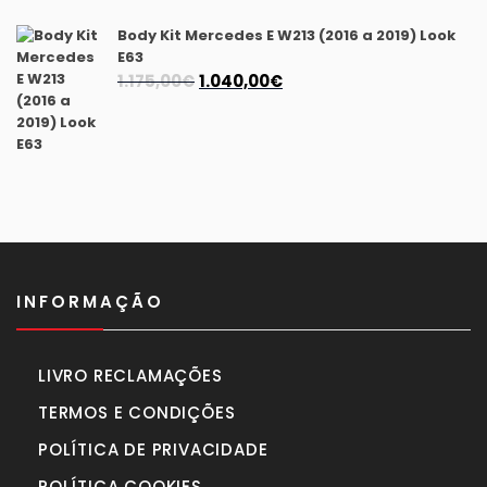
original
atual
era:
é:
Body Kit Mercedes E W213 (2016 a 2019) Look
940,00€.
870,00€.
E63
O
O
1.175,00
€
1.040,00
€
preço
preço
original
atual
era:
é:
1.175,00€.
1.040,00€.
INFORMAÇÃO
LIVRO RECLAMAÇÕES
TERMOS E CONDIÇÕES
POLÍTICA DE PRIVACIDADE
POLÍTICA COOKIES