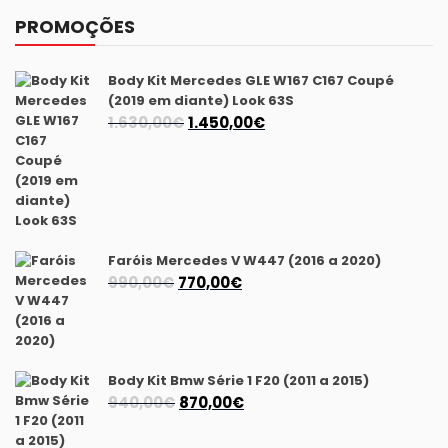
PROMOÇÕES
Body Kit Mercedes GLE W167 C167 Coupé
(2019 em diante) Look 63S
O
O
1.630,00
€
1.450,00
€
preço
preço
original
atual
era:
é:
1.630,00€.
1.450,00€.
Faróis Mercedes V W447 (2016 a 2020)
O
O
990,00
€
770,00
€
preço
preço
original
atual
era:
é:
990,00€.
770,00€.
Body Kit Bmw Série 1 F20 (2011 a 2015)
O
O
940,00
€
870,00
€
preço
preço