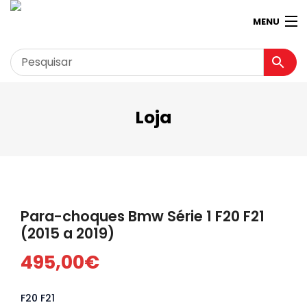
MENU
Loja
Garagem
Minha conta
Loja
Contactos
Para-choques Bmw Série 1 F20 F21
Loja Virtual 360º
(2015 a 2019)
495,00
€
F20 F21