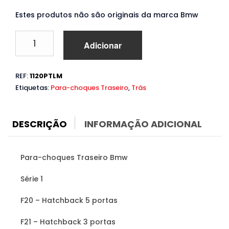
Estes produtos não são originais da marca Bmw
Quantidade
Adicionar
de
Para-
choques
REF:
1120PTLM
Bmw
Etiquetas:
Para-choques Traseiro
,
Trás
Série
1
F20
F21
DESCRIÇÃO
INFORMAÇÃO ADICIONAL
(2015
a
2019)
Para-choques Traseiro Bmw
Série 1
F20 – Hatchback 5 portas
F21 – Hatchback 3 portas