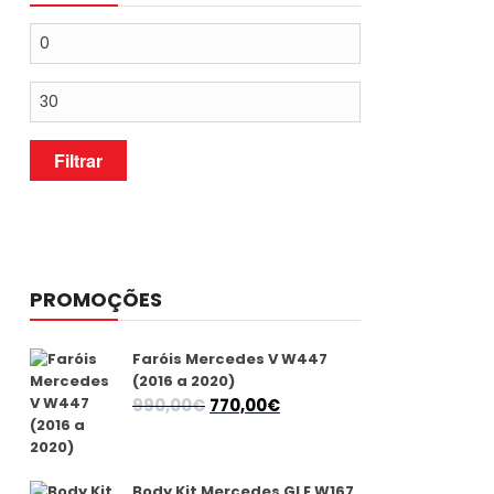
Preço
mínimo
Preço
máximo
Filtrar
PROMOÇÕES
Faróis Mercedes V W447
(2016 a 2020)
O
O
990,00
€
770,00
€
preço
preço
original
atual
era:
é:
Body Kit Mercedes GLE W167