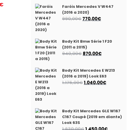
€
Faróis Mercedes V W447
(2016 a 2020)
O
O
990,00
€
770,00
€
preço
preço
original
atual
era:
é:
Body Kit Bmw Série 1 F20
990,00€.
770,00€.
(2011 a 2015)
O
O
940,00
€
870,00
€
preço
preço
original
atual
Body Kit Mercedes E W213
era:
é:
(2016 a 2019) Look E63
940,00€.
870,00€.
O
O
1.175,00
€
1.040,00
€
preço
preço
original
atual
era:
é:
1.175,00€.
1.040,00€.
Body Kit Mercedes GLE W167
C167 Coupé (2019 em diante)
Look 63S
O
O
1.630,00
€
1.450,00
€