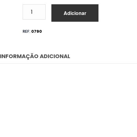
Quantidade
Adicionar
de
Spray
Limpeza
REF:
0790
de
Cockpit
INFORMAÇÃO ADICIONAL