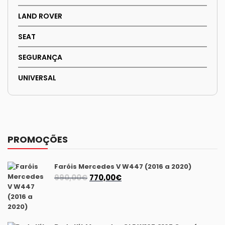
LAND ROVER
SEAT
SEGURANÇA
UNIVERSAL
PROMOÇÕES
Faróis Mercedes V W447 (2016 a 2020)
O
O
990,00
€
770,00
€
preço
preço
original
atual
era:
é: