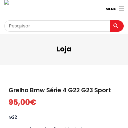
MENU
Loja
Garagem
Minha conta
Loja
Contactos
Grelha Bmw Série 4 G22 G23 Sport
Loja Virtual 360º
95,00
€
G22