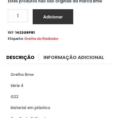
Estes produtos não são originais da marca Bmw
Quantidade
Adicionar
de
Grelha
Bmw
REF:
1422GRPB1
Série
Etiqueta:
Grelha do Radiador
4
G22
G23
Sport
DESCRIÇÃO
INFORMAÇÃO ADICIONAL
Grelha Bmw
Série 4
G22
Material em plástico