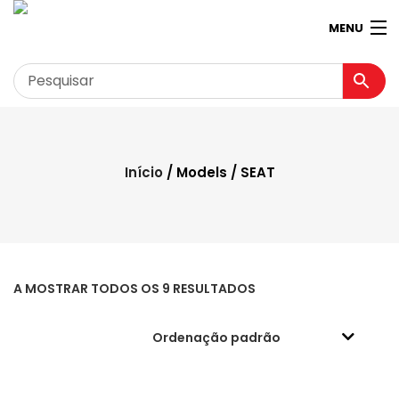
MENU
Garagem
Minha conta
Início
/ Models / SEAT
Loja
Contactos
Loja Virtual 360º
A MOSTRAR TODOS OS 9 RESULTADOS