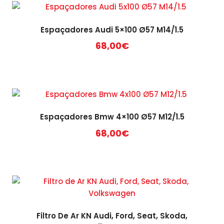
Espaçadores Audi 5×100 Ø57 M14/1.5
68,00
€
This
product
has
multiple
variants.
Espaçadores Bmw 4×100 Ø57 M12/1.5
The
68,00
€
options
may
This
be
product
chosen
has
on
multiple
the
variants.
product
The
Filtro De Ar KN Audi, Ford, Seat, Skoda,
page
options