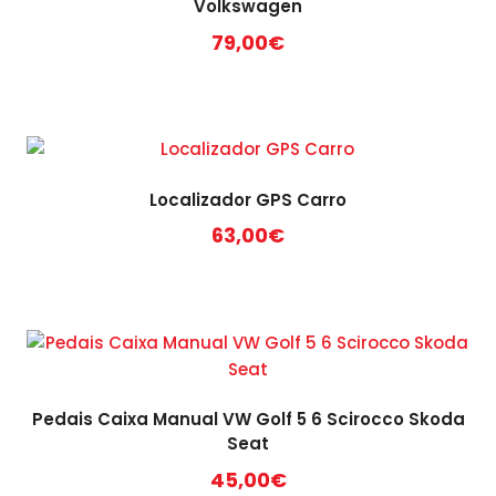
Volkswagen
may
79,00
€
be
chosen
on
the
product
page
Localizador GPS Carro
63,00
€
Pedais Caixa Manual VW Golf 5 6 Scirocco Skoda
Seat
45,00
€