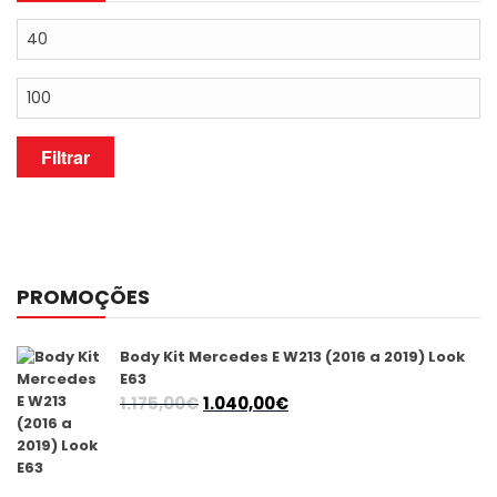
Preço
mínimo
Preço
máximo
Filtrar
PROMOÇÕES
Body Kit Mercedes E W213 (2016 a 2019) Look
E63
O
O
1.175,00
€
1.040,00
€
preço
preço
original
atual
era:
é: