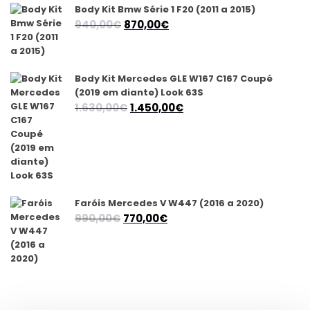
1.175,00€.
1.040,00€.
Body Kit Bmw Série 1 F20 (2011 a 2015)
O
O
940,00
€
870,00
€
preço
preço
original
atual
era:
é:
Body Kit Mercedes GLE W167 C167 Coupé
940,00€.
870,00€.
(2019 em diante) Look 63S
O
O
1.630,00
€
1.450,00
€
preço
preço
original
atual
era:
é:
1.630,00€.
1.450,00€.
Faróis Mercedes V W447 (2016 a 2020)
O
O
990,00
€
770,00
€
preço
preço
original
atual
era:
é:
990,00€.
770,00€.