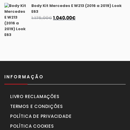
990,00€.
770,00€.
Body Kit Mercedes E W213 (2016 a 2019) Look
E63
O
O
1.175,00
€
1.040,00
€
preço
preço
original
atual
era:
é:
1.175,00€.
1.040,00€.
INFORMAÇÃO
LIVRO RECLAMAÇÕES
TERMOS E CONDIÇÕES
POLÍTICA DE PRIVACIDADE
POLÍTICA COOKIES