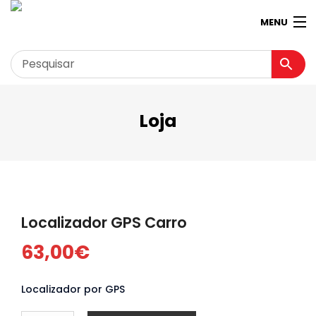
MENU
Loja
Garagem
Minha conta
Loja
Contactos
Localizador GPS Carro
Loja Virtual 360º
63,00
€
Localizador por GPS