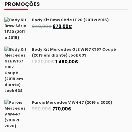
PROMOÇÕES
Body Kit Bmw Série 1 F20 (2011 a 2015)
O
O
940,00
€
870,00
€
preço
preço
original
atual
era:
é:
Body Kit Mercedes GLE W167 C167 Coupé
940,00€.
870,00€.
(2019 em diante) Look 63S
O
O
1.630,00
€
1.450,00
€
preço
preço
original
atual
era:
é:
1.630,00€.
1.450,00€.
Faróis Mercedes V W447 (2016 a 2020)
O
O
990,00
€
770,00
€
preço
preço
original
atual
era:
é: