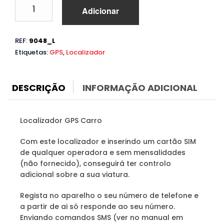
Quantidade
Adicionar
de
Localizador
GPS
REF:
9048_L
Carro
Etiquetas:
GPS
,
Localizador
DESCRIÇÃO
INFORMAÇÃO ADICIONAL
Localizador GPS Carro
Com este localizador e inserindo um cartão SIM
de qualquer operadora e sem mensalidades
(não fornecido), conseguirá ter controlo
adicional sobre a sua viatura.
Regista no aparelho o seu número de telefone e
a partir de ai só responde ao seu número.
Enviando comandos SMS (ver no manual em