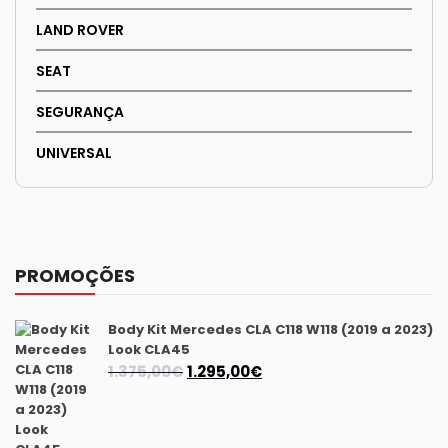
LAND ROVER
SEAT
SEGURANÇA
UNIVERSAL
PROMOÇÕES
Body Kit Mercedes CLA C118 W118 (2019 a 2023)
Look CLA45
O
O
1.375,00
€
1.295,00
€
preço
preço
original
atual
era:
é: