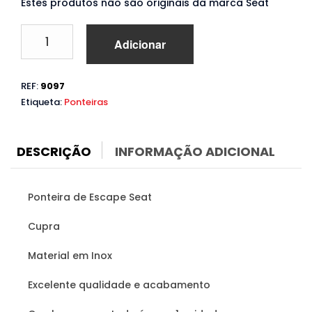
Estes produtos não são originais da marca Seat
Quantidade
Adicionar
de
Ponteira
de
REF:
9097
Escape
Etiqueta:
Ponteiras
Seat
Cupra
DESCRIÇÃO
INFORMAÇÃO ADICIONAL
Ponteira de Escape Seat
Cupra
Material em Inox
Excelente qualidade e acabamento