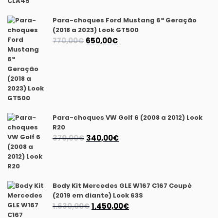
1.375,00€.
1.295,00€.
Para-choques Ford Mustang 6ª Geração
(2018 a 2023) Look GT500
O
O
770,00
€
650,00
€
preço
preço
original
atual
era:
é:
770,00€.
650,00€.
Para-choques VW Golf 6 (2008 a 2012) Look
R20
O
O
370,00
€
340,00
€
preço
preço
original
atual
era:
é:
370,00€.
340,00€.
Body Kit Mercedes GLE W167 C167 Coupé
(2019 em diante) Look 63S
O
O
1.630,00
€
1.450,00
€
preço
preço