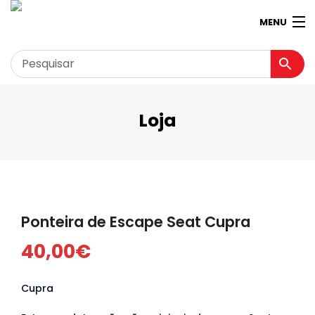
MENU
Loja
Garagem
Minha conta
Loja
Contactos
Ponteira de Escape Seat Cupra
Loja Virtual 360º
40,00
€
Cupra