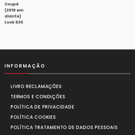
original
atual
era:
é:
1.630,00€.
1.450,00€.
INFORMAÇÃO
LIVRO RECLAMAÇÕES
TERMOS E CONDIÇÕES
POLÍTICA DE PRIVACIDADE
POLÍTICA COOKIES
POLÍTICA TRATAMENTO DE DADOS PESSOAIS