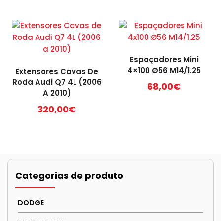
multiple
variants.
The
options
may
Espaçadores Mini
be
4×100 Ø56 M14/1.25
Extensores Cavas De
chosen
Roda Audi Q7 4L (2006
68,00
€
on
A 2010)
the
This
320,00
€
product
product
page
has
multiple
variants.
The
options
Categorias de produto
may
be
DODGE
chosen
on