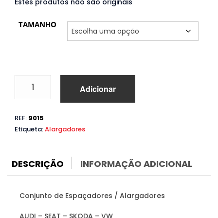
Estes produtos não são originais
TAMANHO
Quantidade
Adicionar
de
Espaçadores
Audi
REF:
9015
5x100
Etiqueta:
Alargadores
Ø57
M14/1.5
DESCRIÇÃO
INFORMAÇÃO ADICIONAL
Conjunto de Espaçadores / Alargadores
AUDI – SEAT – SKODA – VW