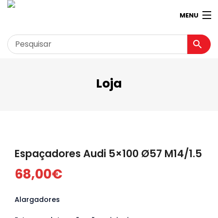
MENU
Loja
Garagem
Minha conta
Loja
Contactos
Espaçadores Audi 5×100 Ø57 M14/1.5
Loja Virtual 360º
68,00
€
Alargadores