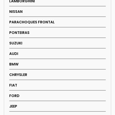
LAMBORGHINI
the
NISSAN
product
page
PARACHOQUES FRONTAL
PONTEIRAS
SUZUKI
AUDI
BMW
CHRYSLER
FIAT
FORD
JEEP