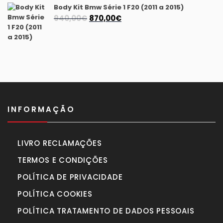
Body Kit Bmw Série 1 F20 (2011 a 2015)
O
O
940,00
€
870,00
€
preço
preço
original
atual
era:
é:
940,00€.
870,00€.
INFORMAÇÃO
LIVRO RECLAMAÇÕES
TERMOS E CONDIÇÕES
POLÍTICA DE PRIVACIDADE
POLÍTICA COOKIES
POLÍTICA TRATAMENTO DE DADOS PESSOAIS