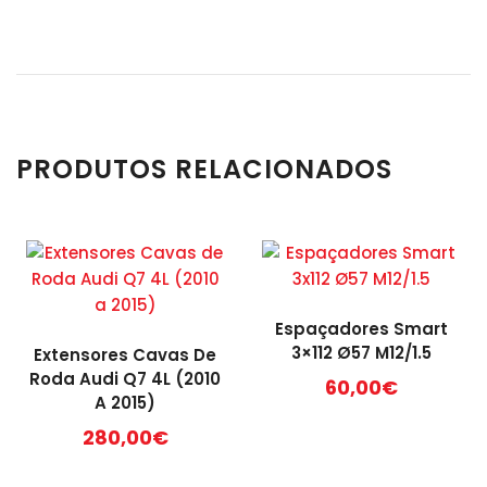
PRODUTOS RELACIONADOS
Espaçadores Smart
3×112 Ø57 M12/1.5
Extensores Cavas De
Roda Audi Q7 4L (2010
60,00
€
A 2015)
This
280,00
€
product
has