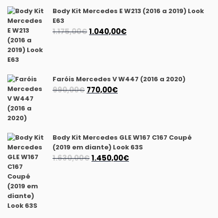
Body Kit Mercedes E W213 (2016 a 2019) Look
E63
O
O
1.175,00
€
1.040,00
€
preço
preço
original
atual
era:
é:
1.175,00€.
1.040,00€.
Faróis Mercedes V W447 (2016 a 2020)
O
O
990,00
€
770,00
€
preço
preço
original
atual
era:
é:
990,00€.
770,00€.
Body Kit Mercedes GLE W167 C167 Coupé
(2019 em diante) Look 63S
O
O
1.630,00
€
1.450,00
€
preço
preço
original
atual
era:
é:
1.630,00€.
1.450,00€.