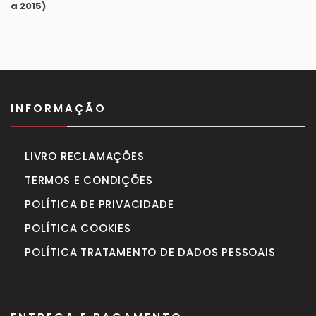
original
atual
era:
é:
940,00€.
870,00€.
INFORMAÇÃO
LIVRO RECLAMAÇÕES
TERMOS E CONDIÇÕES
POLÍTICA DE PRIVACIDADE
POLÍTICA COOKIES
POLÍTICA TRATAMENTO DE DADOS PESSOAIS