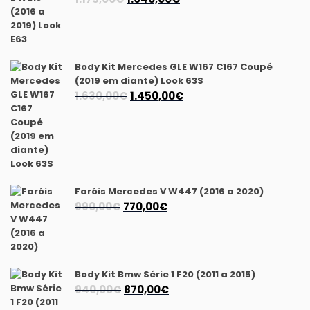
preço
preço
original
atual
era:
é:
1.175,00€.
1.040,00€.
Body Kit Mercedes GLE W167 C167 Coupé
(2019 em diante) Look 63S
O
O
1.630,00
€
1.450,00
€
preço
preço
original
atual
era:
é:
1.630,00€.
1.450,00€.
Faróis Mercedes V W447 (2016 a 2020)
O
O
990,00
€
770,00
€
preço
preço
original
atual
era:
é:
990,00€.
770,00€.
Body Kit Bmw Série 1 F20 (2011 a 2015)
O
O
940,00
€
870,00
€
preço
preço