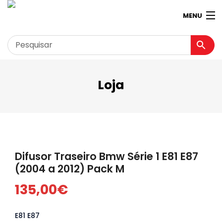
MENU
Loja
Garagem
Minha conta
Loja
Contactos
Difusor Traseiro Bmw Série 1 E81 E87
Loja Virtual 360º
(2004 a 2012) Pack M
135,00
€
E81 E87