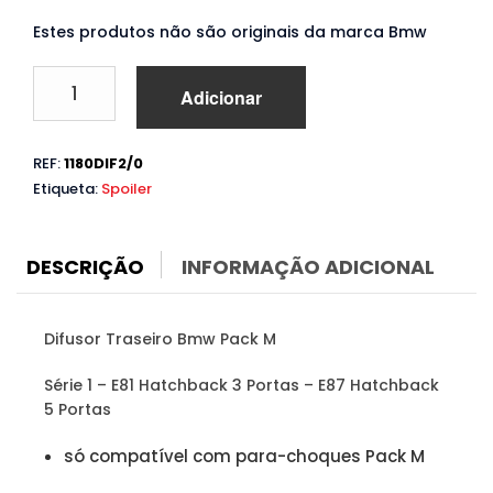
Estes produtos não são originais da marca Bmw
Quantidade
Adicionar
de
Difusor
Traseiro
REF:
1180DIF2/0
Bmw
Etiqueta:
Spoiler
Série
1
E81
E87
DESCRIÇÃO
INFORMAÇÃO ADICIONAL
(2004
a
2012)
Difusor Traseiro Bmw Pack M
Pack
M
Série 1 – E81 Hatchback 3 Portas – E87 Hatchback
5 Portas
só compatível com para-choques Pack M