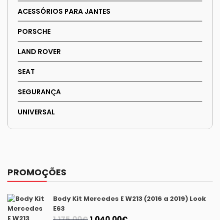
ACESSÓRIOS PARA JANTES
PORSCHE
LAND ROVER
SEAT
SEGURANÇA
UNIVERSAL
PROMOÇÕES
Body Kit Mercedes E W213 (2016 a 2019) Look
E63
O
O
1.175,00
€
1.040,00
€