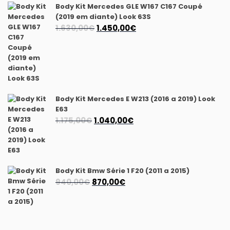
990,00€.
770,00€.
Body Kit Mercedes GLE W167 C167 Coupé
(2019 em diante) Look 63S
O
O
1.630,00
€
1.450,00
€
preço
preço
original
atual
era:
é:
1.630,00€.
1.450,00€.
Body Kit Mercedes E W213 (2016 a 2019) Look
E63
O
O
1.175,00
€
1.040,00
€
preço
preço
original
atual
era:
é:
1.175,00€.
1.040,00€.
Body Kit Bmw Série 1 F20 (2011 a 2015)
O
O
940,00
€
870,00
€
preço
preço
original
atual
era:
é: