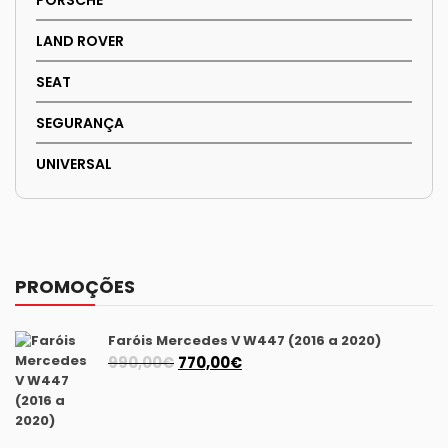
LAND ROVER
SEAT
SEGURANÇA
UNIVERSAL
PROMOÇÕES
Faróis Mercedes V W447 (2016 a 2020)
O
O
990,00
€
770,00
€
preço
preço
original
atual
era:
é: