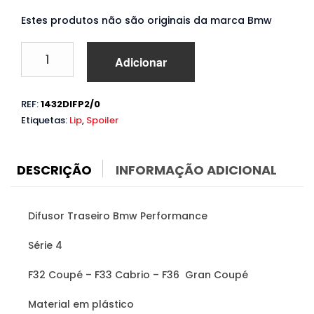
Estes produtos não são originais da marca Bmw
Quantidade
Adicionar
de
Difusor
Bmw
REF:
1432DIFP2/0
Série
Etiquetas:
Lip
,
Spoiler
4
F32
F33
F36
DESCRIÇÃO
INFORMAÇÃO ADICIONAL
(2013
a
2019)
Difusor Traseiro Bmw Performance
Performance
Série 4
F32 Coupé – F33 Cabrio – F36 Gran Coupé
Material em plástico