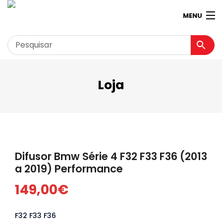
MENU
Loja
Garagem
Minha conta
Loja
Contactos
Difusor Bmw Série 4 F32 F33 F36 (2013
Loja Virtual 360º
a 2019) Performance
149,00
€
F32 F33 F36