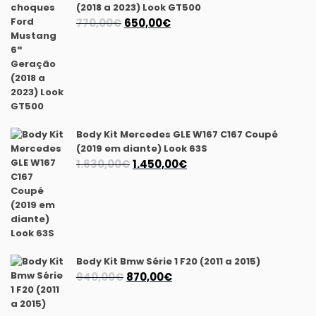
(2018 a 2023) Look GT500
O
O
770,00
€
650,00
€
preço
preço
original
atual
era:
é:
770,00€.
650,00€.
Body Kit Mercedes GLE W167 C167 Coupé
(2019 em diante) Look 63S
O
O
1.630,00
€
1.450,00
€
preço
preço
original
atual
era:
é:
1.630,00€.
1.450,00€.
Body Kit Bmw Série 1 F20 (2011 a 2015)
O
O
940,00
€
870,00
€
preço
preço
original
atual