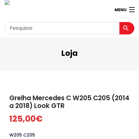
MENU
Loja
Garagem
Minha conta
Loja
Contactos
Grelha Mercedes C W205 C205 (2014
Loja Virtual 360º
a 2018) Look GTR
125,00
€
W205 C205