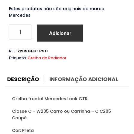
Estes produtos não são originais da marca
Mercedes
Quantidade
Adicionar
de
Grelha
Mercedes
REF:
2205GFGTPSC
C
Etiqueta:
Grelha do Radiador
W205
C205
(2014
a
DESCRIÇÃO
INFORMAÇÃO ADICIONAL
2018)
Look
GTR
Grelha frontal Mercedes Look GTR
Classe C – W205 Carro ou Carrinha – C C205
Coupé
Cor: Preta