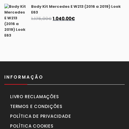
era:
é:
Body Kit Mercedes E W213 (2016 a 2019) Look
940,00€.
870,00€.
E63
O
O
1.175,00
€
1.040,00
€
preço
preço
original
atual
era:
é:
1.175,00€.
1.040,00€.
INFORMAÇÃO
LIVRO RECLAMAÇÕES
TERMOS E CONDIÇÕES
POLÍTICA DE PRIVACIDADE
POLÍTICA COOKIES