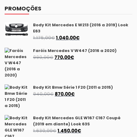
PROMOÇÕES
Body Kit Mercedes E W213 (2016 a 2019) Look
E63
O
O
1.175,00
€
1.040,00
€
preço
preço
Faróis Mercedes V W447 (2016 a 2020)
original
atual
O
O
990,00
€
770,00
€
era:
é:
preço
preço
1.175,00€.
1.040,00€.
original
atual
era:
é:
990,00€.
770,00€.
Body Kit Bmw Série 1 F20 (2011 a 2015)
O
O
940,00
€
870,00
€
preço
preço
original
atual
era:
é:
Body Kit Mercedes GLE W167 C167 Coupé
940,00€.
870,00€.
(2019 em diante) Look 63S
O
O
1.630,00
€
1.450,00
€