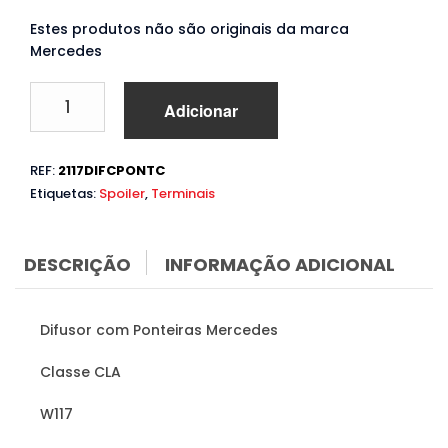
Estes produtos não são originais da marca
Mercedes
Quantidade
Adicionar
de
Difusor
com
REF:
2117DIFCPONTC
Ponteiras
Etiquetas:
Spoiler
,
Terminais
Mercedes
CLA
W117
X117
DESCRIÇÃO
INFORMAÇÃO ADICIONAL
(2013
a
2018)
Difusor com Ponteiras Mercedes
Classe CLA
W117