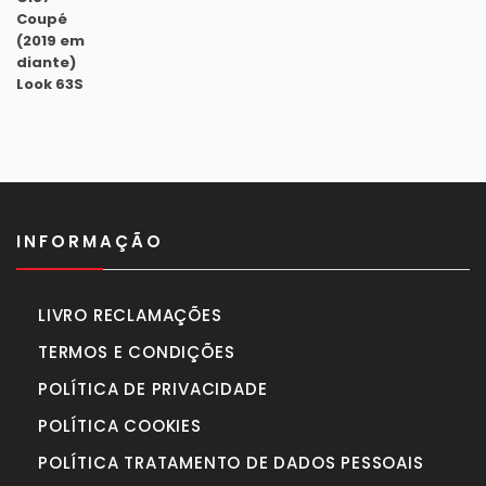
preço
preço
original
atual
era:
é:
1.630,00€.
1.450,00€.
INFORMAÇÃO
LIVRO RECLAMAÇÕES
TERMOS E CONDIÇÕES
POLÍTICA DE PRIVACIDADE
POLÍTICA COOKIES
POLÍTICA TRATAMENTO DE DADOS PESSOAIS