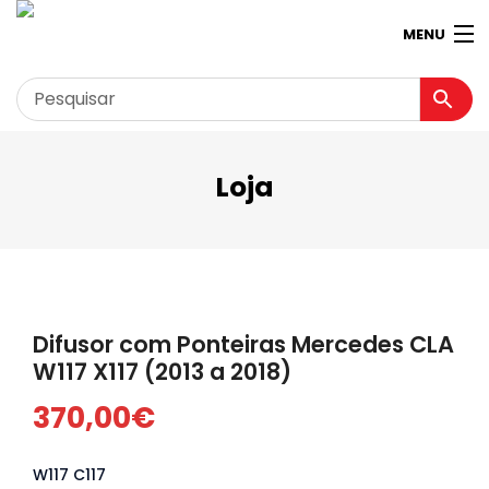
MENU
Loja
Garagem
Minha conta
Loja
Contactos
Difusor com Ponteiras Mercedes CLA
Loja Virtual 360º
W117 X117 (2013 a 2018)
370,00
€
W117 C117