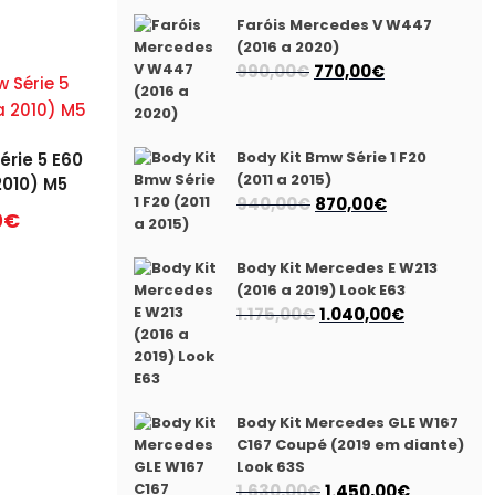
Faróis Mercedes V W447
(2016 a 2020)
O
O
990,00
€
770,00
€
preço
preço
original
atual
era:
é:
Body Kit Bmw Série 1 F20
érie 5 E60
990,00€.
770,00€.
(2011 a 2015)
2010) M5
O
O
940,00
€
870,00
€
0
€
preço
preço
original
atual
Body Kit Mercedes E W213
era:
é:
(2016 a 2019) Look E63
940,00€.
870,00€.
O
O
1.175,00
€
1.040,00
€
preço
preço
original
atual
era:
é:
1.175,00€.
1.040,00€.
Body Kit Mercedes GLE W167
C167 Coupé (2019 em diante)
Look 63S
O
O
1.630,00
€
1.450,00
€