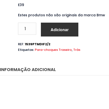
E39
Estes produtos não são originais da marca Bmw
Quantidade
Adicionar
de
Para-
choques
REF:
1539PTMDIF2/2
traseiro
Etiquetas:
Para-choques Traseiro
,
Trás
Bmw
Série
5
E39
INFORMAÇÃO ADICIONAL
(1995
a
2003)