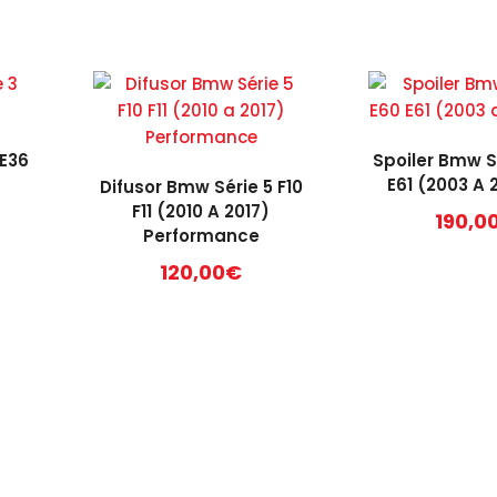
 E36
Spoiler Bmw S
E61 (2003 A 
Difusor Bmw Série 5 F10
F11 (2010 A 2017)
190,0
Performance
120,00
€