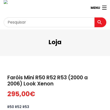
MENU
Loja
Garagem
Minha conta
Loja
Contactos
Faróis Mini R50 R52 R53 (2000 a
Loja Virtual 360º
2006) Look Xenon
295,00
€
R50 R52 R53