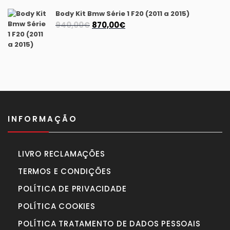
1.175,00€.
1.040,00€.
Body Kit Bmw Série 1 F20 (2011 a 2015)
O
O
940,00
€
870,00
€
preço
preço
original
atual
era:
é:
940,00€.
870,00€.
INFORMAÇÃO
LIVRO RECLAMAÇÕES
TERMOS E CONDIÇÕES
POLÍTICA DE PRIVACIDADE
POLÍTICA COOKIES
POLÍTICA TRATAMENTO DE DADOS PESSOAIS