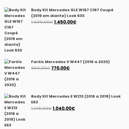
Body Kit Mercedes GLE W167 C167 Coupé
(2019 em diante) Look 63S
O
O
1.630,00
€
1.450,00
€
preço
preço
original
atual
era:
é:
1.630,00€.
1.450,00€.
Faróis Mercedes V W447 (2016 a 2020)
O
O
990,00
€
770,00
€
preço
preço
original
atual
era:
é:
990,00€.
770,00€.
Body Kit Mercedes E W213 (2016 a 2019) Look
E63
O
O
1.175,00
€
1.040,00
€
preço
preço
original
atual
era:
é: