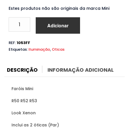
Estes produtos não são originais da marca Mini
Quantidade
Adicionar
de
Faróis
Mini
REF:
1053FF
R50
Etiquetas:
Iluminação
,
Oticas
R52
R53
(2000
a
DESCRIÇÃO
INFORMAÇÃO ADICIONAL
2006)
Look
Xenon
Faróis Mini
R50 R52 R53
Look Xenon
Inclui as 2 óticas (Par)