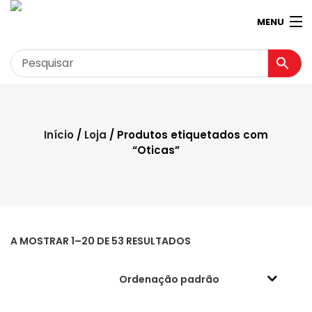
MENU
Garagem
Minha conta
Início
/
Loja
/ Produtos etiquetados com
“Oticas”
Loja
Contactos
Loja Virtual 360º
A MOSTRAR 1–20 DE 53 RESULTADOS