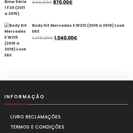
O
O
940,00
€
870,00
€
preço
preço
original
atual
era:
é:
Body Kit Mercedes E W213 (2016 a 2019) Look
940,00€.
870,00€.
E63
O
O
1.175,00
€
1.040,00
€
preço
preço
original
atual
era:
é:
1.175,00€.
1.040,00€.
INFORMAÇÃO
LIVRO RECLAMAÇÕES
TERMOS E CONDIÇÕES