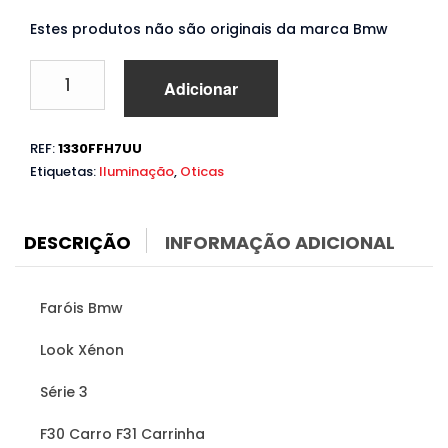
Estes produtos não são originais da marca Bmw
Quantidade
Adicionar
de
Faróis
Bmw
REF:
1330FFH7UU
Série
Etiquetas:
Iluminação
,
Oticas
3
F30
F31
(2011
DESCRIÇÃO
INFORMAÇÃO ADICIONAL
a
2018)
Look
Faróis Bmw
Xenon
Look Xénon
Série 3
F30 Carro F31 Carrinha