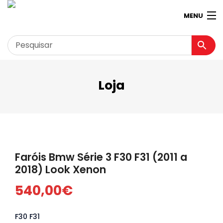
MENU
Loja
Garagem
Minha conta
Loja
Contactos
Faróis Bmw Série 3 F30 F31 (2011 a
Loja Virtual 360º
2018) Look Xenon
540,00
€
F30 F31