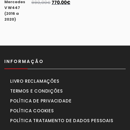
O
O
990,00
€
770,00
€
preço
preço
original
atual
era:
é:
990,00€.
770,00€.
INFORMAÇÃO
LIVRO RECLAMAÇÕES
TERMOS E CONDIÇÕES
POLÍTICA DE PRIVACIDADE
POLÍTICA COOKIES
POLÍTICA TRATAMENTO DE DADOS PESSOAIS