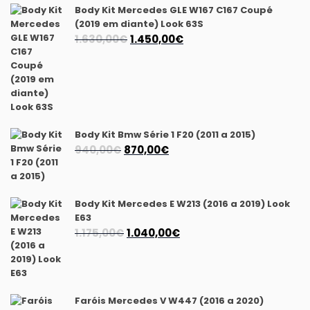
Body Kit Mercedes GLE W167 C167 Coupé
(2019 em diante) Look 63S
O
O
1.630,00
€
1.450,00
€
preço
preço
original
atual
era:
é:
1.630,00€.
1.450,00€.
Body Kit Bmw Série 1 F20 (2011 a 2015)
O
O
940,00
€
870,00
€
preço
preço
original
atual
era:
é:
Body Kit Mercedes E W213 (2016 a 2019) Look
940,00€.
870,00€.
E63
O
O
1.175,00
€
1.040,00
€
preço
preço
original
atual
era:
é:
1.175,00€.
1.040,00€.
Faróis Mercedes V W447 (2016 a 2020)