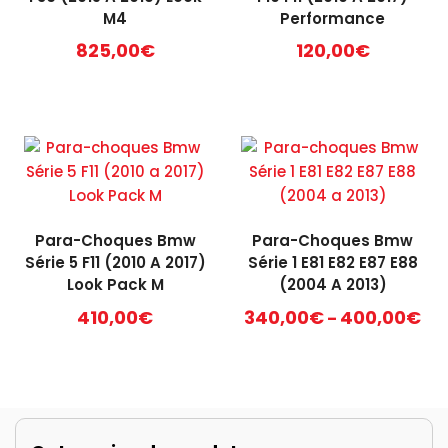
M4
Performance
825,00
€
120,00
€
Para-Choques Bmw
Para-Choques Bmw
Série 5 F11 (2010 A 2017)
Série 1 E81 E82 E87 E88
Look Pack M
(2004 A 2013)
Pri
410,00
€
340,00
€
400,00
€
–
ran
This
34
product
th
has
40
multiple
variants.