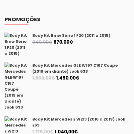
PROMOÇÕES
Body Kit Bmw Série 1 F20 (2011 a 2015)
O
O
940,00
€
870,00
€
preço
preço
original
atual
era:
é:
Body Kit Mercedes GLE W167 C167 Coupé
940,00€.
870,00€.
(2019 em diante) Look 63S
O
O
1.630,00
€
1.450,00
€
preço
preço
original
atual
era:
é:
1.630,00€.
1.450,00€.
Body Kit Mercedes E W213 (2016 a 2019) Look
E63
O
O
1.175,00
€
1.040,00
€