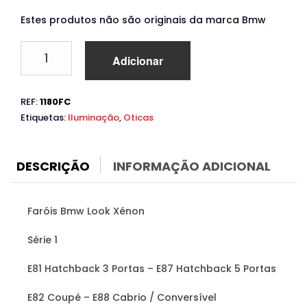
Estes produtos não são originais da marca Bmw
Quantidade
Adicionar
de
Faróis
Bmw
REF:
1180FC
Série
Etiquetas:
Iluminação
,
Oticas
1
E81
E87
E82
DESCRIÇÃO
INFORMAÇÃO ADICIONAL
E88
(2004
a
Faróis Bmw Look Xénon
2011)
Look
Série 1
Xenon
E81 Hatchback 3 Portas – E87 Hatchback 5 Portas
E82 Coupé – E88 Cabrio / Conversível