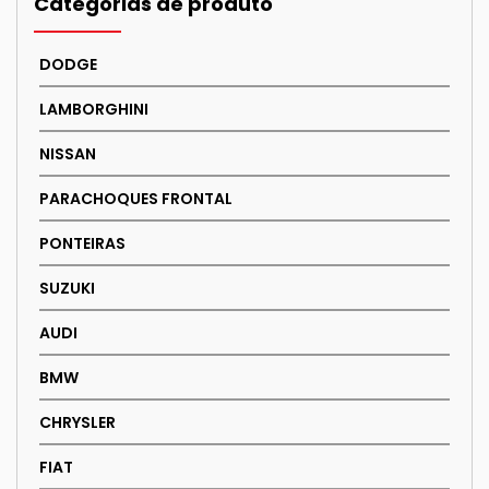
Categorias de produto
The
options
DODGE
may
be
LAMBORGHINI
chosen
NISSAN
on
the
PARACHOQUES FRONTAL
product
page
PONTEIRAS
SUZUKI
AUDI
BMW
CHRYSLER
FIAT