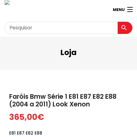
MENU
Loja
Garagem
Minha conta
Loja
Contactos
Faróis Bmw Série 1 E81 E87 E82 E88
Loja Virtual 360º
(2004 a 2011) Look Xenon
365,00
€
E81 E87 E82 E88