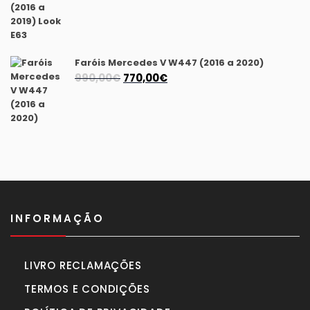
preço
preço
original
atual
era:
é:
1.175,00€.
1.040,00€.
Faróis Mercedes V W447 (2016 a 2020)
O
O
990,00
€
770,00
€
preço
preço
original
atual
era:
é:
990,00€.
770,00€.
INFORMAÇÃO
LIVRO RECLAMAÇÕES
TERMOS E CONDIÇÕES