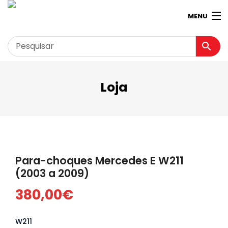
MENU
Loja
Garagem
Minha conta
Loja
Contactos
Para-choques Mercedes E W211
Loja Virtual 360º
(2003 a 2009)
380,00
€
W211