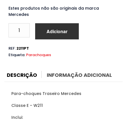
Estes produtos não são originais da marca
Mercedes
Quantidade
Adicionar
de
Para-
choques
REF:
2211PT
Mercedes
Etiqueta:
Parachoques
E
W211
(2003
a
DESCRIÇÃO
INFORMAÇÃO ADICIONAL
2009)
Para-choques Traseiro Mercedes
Classe E – W211
Inclui: