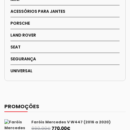
ACESSÓRIOS PARA JANTES
PORSCHE
LAND ROVER
SEAT
SEGURANÇA
UNIVERSAL
PROMOÇÕES
Faróis Mercedes V W447 (2016 a 2020)
O
O
990,00
€
770,00
€