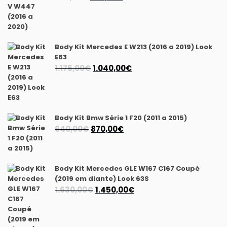
preço
preço
original
atual
era:
é:
990,00€.
770,00€.
Body Kit Mercedes E W213 (2016 a 2019) Look
E63
O
O
1.175,00
€
1.040,00
€
preço
preço
original
atual
era:
é:
1.175,00€.
1.040,00€.
Body Kit Bmw Série 1 F20 (2011 a 2015)
O
O
940,00
€
870,00
€
preço
preço
original
atual
era:
é:
Body Kit Mercedes GLE W167 C167 Coupé
940,00€.
870,00€.
(2019 em diante) Look 63S
O
O
1.630,00
€
1.450,00
€
preço
preço
original
atual
era:
é: