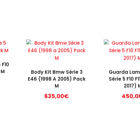
 F10
 M
Body Kit Bmw Série 3
Guarda La
E46 (1998 A 2005) Pack
Série 5 F10 F1
M
2017) 
635,00
€
450,0