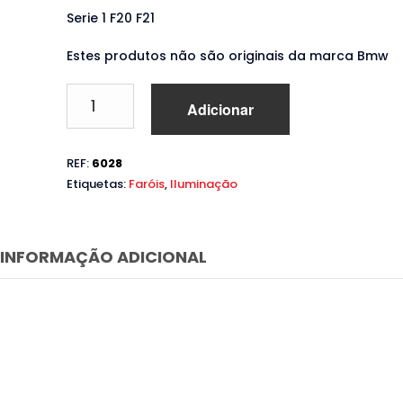
Serie 1 F20 F21
Estes produtos não são originais da marca Bmw
Quantidade
Adicionar
de
Lâmpadas
Led
REF:
6028
diurnas
Etiquetas:
Faróis
,
Iluminação
Bmw
F20
F21
(2011
INFORMAÇÃO ADICIONAL
a
2015)