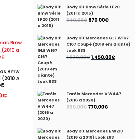
Body Kit Bmw Série 1 F20
(2011 a 2015)
O
O
940,00
€
870,00
€
preço
preço
original
atual
Body Kit Mercedes GLE W167
era:
é:
C167 Coupé (2019 em diante)
940,00€.
870,00€.
Look 63S
O
O
1.630,00
€
1.450,00
€
preço
preço
mas Bmw
original
atual
1 (2010 A
era:
é:
M5
1.630,00€.
1.450,00€.
Faróis Mercedes V W447
0
€
(2016 a 2020)
O
O
990,00
€
770,00
€
preço
preço
original
atual
era:
é:
Body Kit Mercedes E W213
990,00€.
770,00€.
(2016 a 2019) Look E63