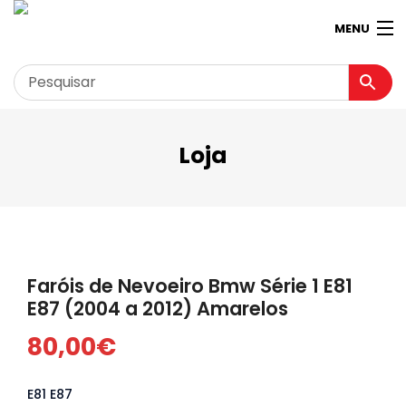
MENU
Loja
Garagem
Minha conta
Loja
Contactos
Faróis de Nevoeiro Bmw Série 1 E81
Loja Virtual 360º
E87 (2004 a 2012) Amarelos
80,00
€
E81 E87