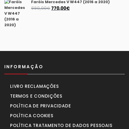
1.175,00€.
1.040,00€.
Faróis Mercedes V W447 (2016 a 2020)
O
O
990,00
€
770,00
€
preço
preço
original
atual
era:
é:
990,00€.
770,00€.
INFORMAÇÃO
LIVRO RECLAMAÇÕES
TERMOS E CONDIÇÕES
POLÍTICA DE PRIVACIDADE
POLÍTICA COOKIES
POLÍTICA TRATAMENTO DE DADOS PESSOAIS