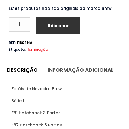
Estes produtos não são originais da marca Bmw
Quantidade
Adicionar
de
Faróis
de
REF:
1180FNA
Nevoeiro
Etiqueta:
Iluminação
Bmw
Série
1
E81
DESCRIÇÃO
INFORMAÇÃO ADICIONAL
E87
(2004
a
Faróis de Nevoeiro Bmw
2012)
Amarelos
Série 1
E81 Hatchback 3 Portas
E87 Hatchback 5 Portas