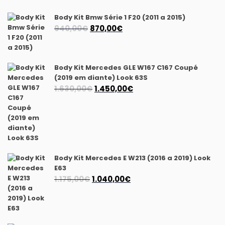
Body Kit Bmw Série 1 F20 (2011 a 2015)
O
O
940,00
€
870,00
€
preço
preço
original
atual
era:
é:
Body Kit Mercedes GLE W167 C167 Coupé
940,00€.
870,00€.
(2019 em diante) Look 63S
O
O
1.630,00
€
1.450,00
€
preço
preço
original
atual
era:
é:
1.630,00€.
1.450,00€.
Body Kit Mercedes E W213 (2016 a 2019) Look
E63
O
O
1.175,00
€
1.040,00
€
preço
preço
original
atual
era:
é: