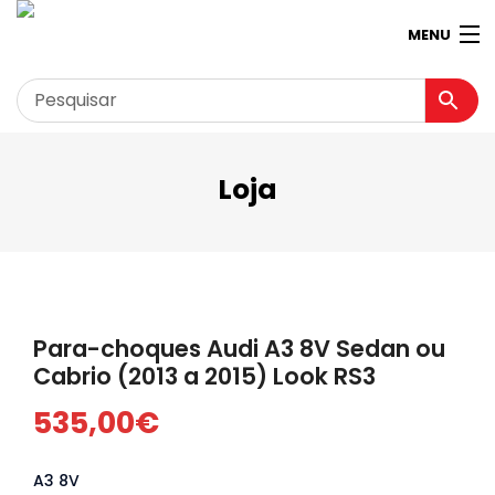
MENU
Loja
Garagem
Minha conta
Loja
Contactos
Para-choques Audi A3 8V Sedan ou
Loja Virtual 360º
Cabrio (2013 a 2015) Look RS3
535,00
€
A3 8V