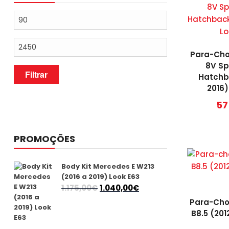
Preço
mínimo
Preço
máximo
Para-Cho
8V Sp
Filtrar
Hatchb
2016)
57
PROMOÇÕES
Body Kit Mercedes E W213
(2016 a 2019) Look E63
O
O
1.175,00
€
1.040,00
€
preço
preço
Para-Cho
original
atual
B8.5 (201
era:
é: