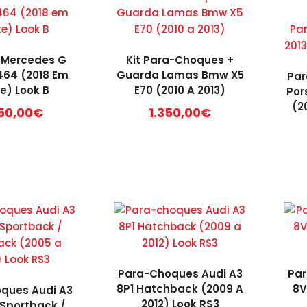
t Mercedes G
Kit Para-Choques +
64 (2018 Em
Guarda Lamas Bmw X5
Par
e) Look B
E70 (2010 A 2013)
Por
(2
50,00
€
1.350,00
€
Para-Choques Audi A3
Par
8P1 Hatchback (2009 A
8V
ques Audi A3
2012) Look RS3
 Sportback /