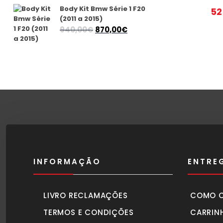
1.175,00€.
1.040,00€.
Body Kit Bmw Série 1 F20
52
(2011 a 2015)
O
O
940,00
€
870,00
€
preço
preço
original
atual
era:
é:
940,00€.
870,00€.
INFORMAÇÃO
ENTRE
LIVRO RECLAMAÇÕES
COMO 
TERMOS E CONDIÇÕES
CARRIN