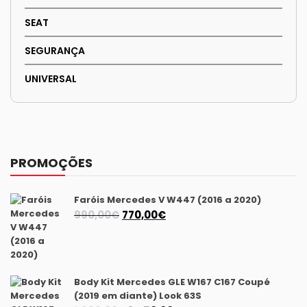
SEAT
SEGURANÇA
UNIVERSAL
PROMOÇÕES
Faróis Mercedes V W447 (2016 a 2020)
O
O
990,00
€
770,00
€
preço
preço
original
atual
era:
é:
990,00€.
770,00€.
Body Kit Mercedes GLE W167 C167 Coupé
(2019 em diante) Look 63S