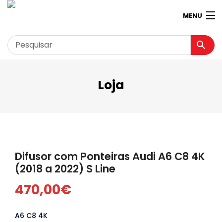
MENU
Loja
Garagem
Minha conta
Loja
Contactos
Difusor com Ponteiras Audi A6 C8 4K
Loja Virtual 360º
(2018 a 2022) S Line
470,00
€
A6 C8 4K