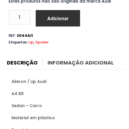
Estes produtos não são originais da marca Audi
Quantidade
Adicionar
de
Aileron
Audi
REF:
2044AI1
A4
Etiquetas:
Lip
,
Spoiler
B9
(2016
a
2019)
DESCRIÇÃO
INFORMAÇÃO ADICIONAL
Aileron / Lip Audi
A4 B9
Sedan – Carro
Material em plástico