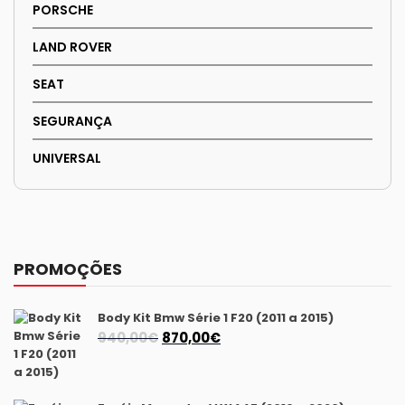
PORSCHE
LAND ROVER
SEAT
SEGURANÇA
UNIVERSAL
PROMOÇÕES
Body Kit Bmw Série 1 F20 (2011 a 2015)
O
O
940,00
€
870,00
€
preço
preço
original
atual
era:
é: