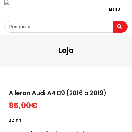
MENU
Loja
Garagem
Minha conta
Loja
Contactos
Aileron Audi A4 B9 (2016 a 2019)
Loja Virtual 360º
95,00
€
A4 B9