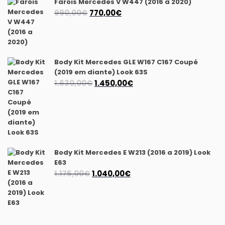
Faróis Mercedes V W447 (2016 a 2020)
940,00€.
870,00€.
O
O
990,00
€
770,00
€
preço
preço
original
atual
era:
é:
990,00€.
770,00€.
Body Kit Mercedes GLE W167 C167 Coupé
(2019 em diante) Look 63S
O
O
1.630,00
€
1.450,00
€
preço
preço
original
atual
era:
é:
1.630,00€.
1.450,00€.
Body Kit Mercedes E W213 (2016 a 2019) Look
E63
O
O
1.175,00
€
1.040,00
€
preço
preço
original
atual
era:
é:
1.175,00€.
1.040,00€.