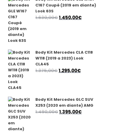
1.350,00€.
1.250,00€.
C167 Coupé (2019 em diante)
Look 63S
O
O
1.630,00
€
1.450,00
€
preço
preço
original
atual
era:
é:
1.630,00€.
1.450,00€.
Body Kit Mercedes CLA C118
W118 (2019 a 2023) Look
CLA45
O
O
1.375,00
€
1.295,00
€
preço
preço
original
atual
era:
é:
1.375,00€.
1.295,00€.
Body Kit Mercedes GLC SUV
X253 (2020 em diante) AMG
O
O
1.490,00
€
1.395,00
€
preço
preço
original
atual