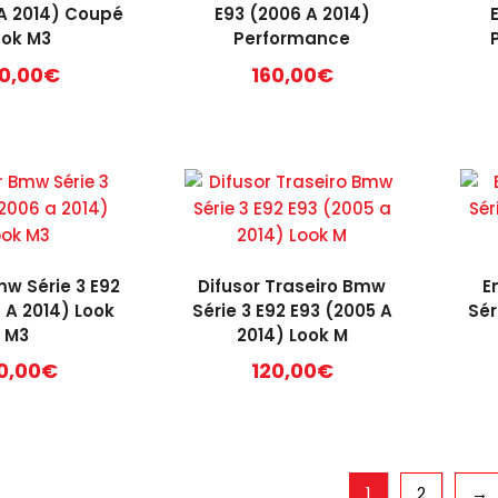
 A 2014) Coupé
E93 (2006 A 2014)
ook M3
Performance
0,00
€
160,00
€
mw Série 3 E92
Difusor Traseiro Bmw
E
 A 2014) Look
Série 3 E92 E93 (2005 A
Sér
M3
2014) Look M
0,00
€
120,00
€
1
2
→