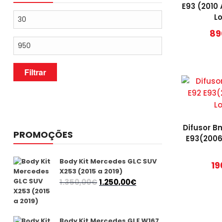
E93 (2010
Preço
L
mínimo
89
Preço
máximo
Filtrar
Difusor B
PROMOÇÕES
E93(2006
Body Kit Mercedes GLC SUV
19
X253 (2015 a 2019)
O
O
1.350,00
€
1.250,00
€
preço
preço
original
atual
era:
é:
Body Kit Mercedes GLE W167