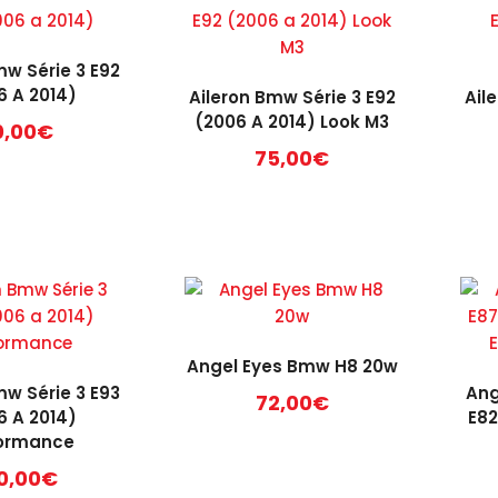
mw Série 3 E92
6 A 2014)
Aileron Bmw Série 3 E92
Ail
(2006 A 2014) Look M3
0,00
€
75,00
€
Angel Eyes Bmw H8 20w
mw Série 3 E93
Ang
72,00
€
6 A 2014)
E82
formance
0,00
€