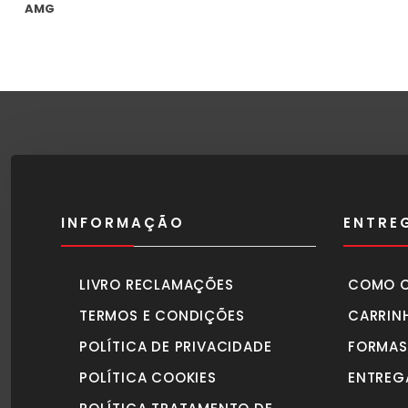
era:
é:
1.490,00€.
1.395,00€.
INFORMAÇÃO
ENTRE
LIVRO RECLAMAÇÕES
COMO 
TERMOS E CONDIÇÕES
CARRIN
POLÍTICA DE PRIVACIDADE
FORMAS
POLÍTICA COOKIES
ENTREG