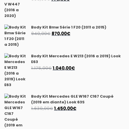
preço
preço
original
atual
era:
é:
990,00€.
770,00€.
Body Kit Bmw Série 1 F20 (2011 a 2015)
O
O
940,00
€
870,00
€
preço
preço
original
atual
era:
é:
Body Kit Mercedes E W213 (2016 a 2019) Look
940,00€.
870,00€.
E63
O
O
1.175,00
€
1.040,00
€
preço
preço
original
atual
era:
é:
1.175,00€.
1.040,00€.
Body Kit Mercedes GLE W167 C167 Coupé
(2019 em diante) Look 63S
O
O
1.630,00
€
1.450,00
€
preço
preço
original
atual
era:
é: