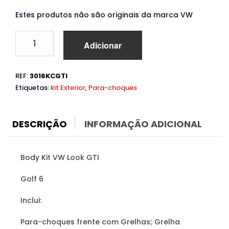
Estes produtos não são originais da marca VW
Quantidade
Adicionar
de
Body
Kit
REF:
3016KCGTI
VW
Etiquetas:
kit Exterior
,
Para-choques
Golf
6
(2008
a
DESCRIÇÃO
INFORMAÇÃO ADICIONAL
2012)
Look
GTI
Body Kit VW Look GTI
Golf 6
Inclui:
Para-choques frente com Grelhas; Grelha