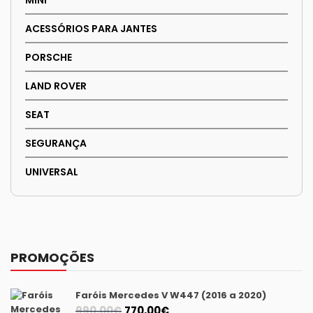
ACESSÓRIOS PARA JANTES
PORSCHE
LAND ROVER
SEAT
SEGURANÇA
UNIVERSAL
PROMOÇÕES
Faróis Mercedes V W447 (2016 a 2020)
O
O
990,00
€
770,00
€