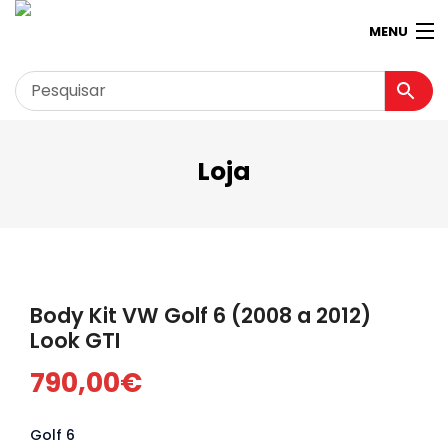
MENU
Loja
Garagem
Minha conta
Loja
Contactos
Body Kit VW Golf 6 (2008 a 2012)
Loja Virtual 360º
Look GTI
790,00
€
Golf 6