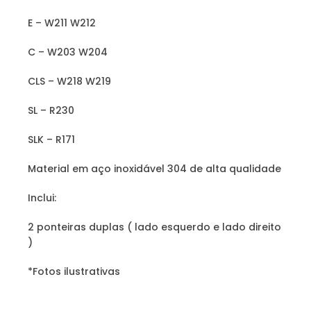
W204
W211
E – W211 W212
W218
R230
C – W203 W204
R171
CLS – W218 W219
SL – R230
SLK – R171
Material em aço inoxidável 304 de alta qualidade
Inclui:
2 ponteiras duplas ( lado esquerdo e lado direito
)
*Fotos ilustrativas