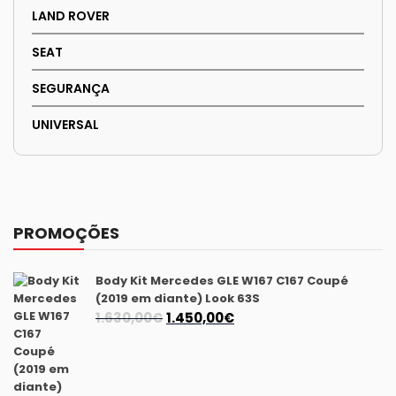
LAND ROVER
SEAT
SEGURANÇA
UNIVERSAL
PROMOÇÕES
Body Kit Mercedes GLE W167 C167 Coupé
(2019 em diante) Look 63S
O
O
1.630,00
€
1.450,00
€
preço
preço
original
atual
era:
é: