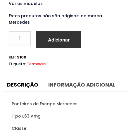
Vários modelos
Estes produtos não são originais da marca
Mercedes
Quantidade
Adicionar
de
Ponteiras
de
REF:
9100
Escape
Etiqueta:
Terminais
Mercedes
Amg
C
/
DESCRIÇÃO
INFORMAÇÃO ADICIONAL
CLS
/
E
Ponteiras de Escape Mercedes
/
SL
Tipo E63 Amg
/
SLK
Classe: