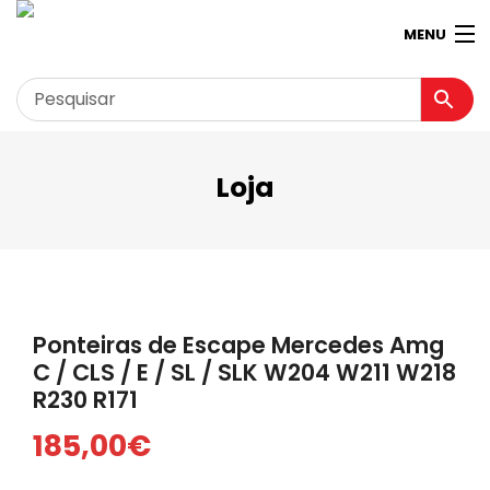
MENU
Loja
Garagem
Minha conta
Loja
Contactos
Ponteiras de Escape Mercedes Amg
Loja Virtual 360º
C / CLS / E / SL / SLK W204 W211 W218
R230 R171
185,00
€