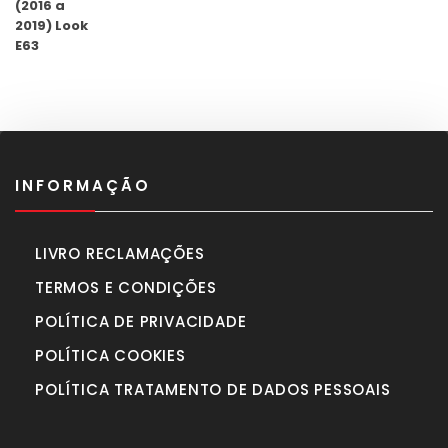
preço
preço
original
atual
era:
é:
1.175,00€.
1.040,00€.
INFORMAÇÃO
LIVRO RECLAMAÇÕES
TERMOS E CONDIÇÕES
POLÍTICA DE PRIVACIDADE
POLÍTICA COOKIES
POLÍTICA TRATAMENTO DE DADOS PESSOAIS