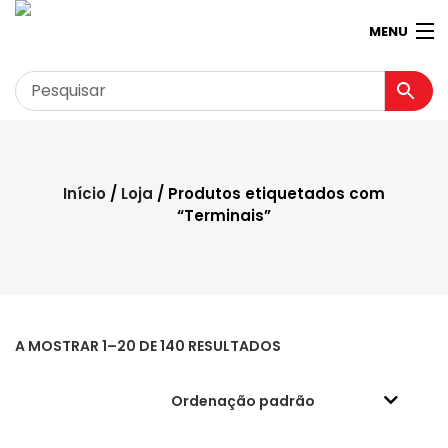
MENU
Garagem
Minha conta
Início
/
Loja
/ Produtos etiquetados com
“Terminais”
Loja
Contactos
Loja Virtual 360º
A MOSTRAR 1–20 DE 140 RESULTADOS