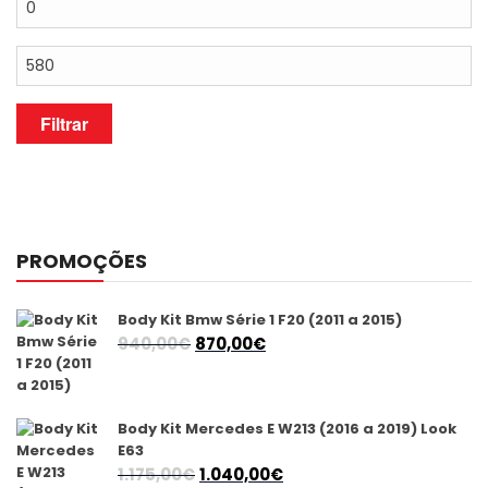
mínimo
Preço
máximo
Filtrar
PROMOÇÕES
Body Kit Bmw Série 1 F20 (2011 a 2015)
O
O
940,00
€
870,00
€
preço
preço
original
atual
era:
é:
Body Kit Mercedes E W213 (2016 a 2019) Look
940,00€.
870,00€.
E63
O
O
1.175,00
€
1.040,00
€