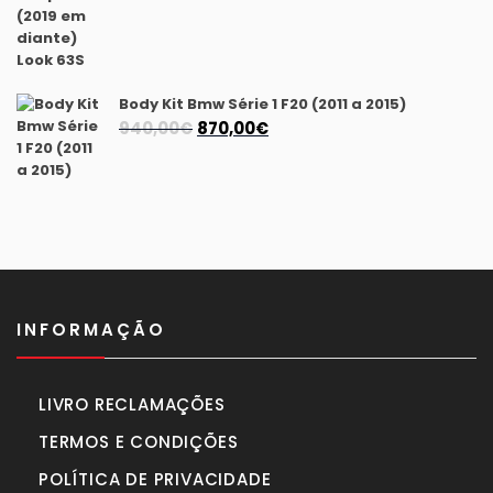
original
atual
era:
é:
1.630,00€.
1.450,00€.
Body Kit Bmw Série 1 F20 (2011 a 2015)
O
O
940,00
€
870,00
€
preço
preço
original
atual
era:
é:
940,00€.
870,00€.
INFORMAÇÃO
LIVRO RECLAMAÇÕES
TERMOS E CONDIÇÕES
POLÍTICA DE PRIVACIDADE