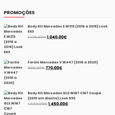
PROMOÇÕES
Body Kit Mercedes E W213 (2016 a 2019) Look
E63
O
O
1.175,00
€
1.040,00
€
preço
preço
original
atual
era:
é:
1.175,00€.
1.040,00€.
Faróis Mercedes V W447 (2016 a 2020)
O
O
990,00
€
770,00
€
preço
preço
original
atual
era:
é:
990,00€.
770,00€.
Body Kit Mercedes GLE W167 C167 Coupé
(2019 em diante) Look 63S
O
O
1.630,00
€
1.450,00
€
preço
preço