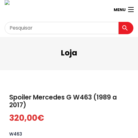
MENU
Loja
Garagem
Minha conta
Loja
Contactos
Spoiler Mercedes G W463 (1989 a
Loja Virtual 360º
2017)
320,00
€
W463