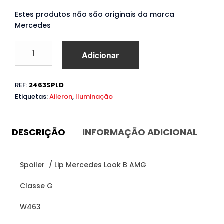
Estes produtos não são originais da marca
Mercedes
Quantidade
Adicionar
de
Spoiler
Mercedes
REF:
2463SPLD
G
Etiquetas:
Aileron
,
Iluminação
W463
(1989
a
2017)
DESCRIÇÃO
INFORMAÇÃO ADICIONAL
Spoiler / Lip Mercedes Look B AMG
Classe G
W463