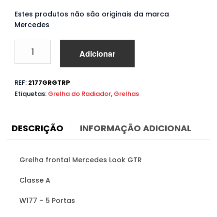
Estes produtos não são originais da marca
Mercedes
Quantidade
Adicionar
de
Grelha
Mercedes
REF:
2177GRGTRP
A
Etiquetas:
Grelha do Radiador
,
Grelhas
W177
V177
(2018
a
DESCRIÇÃO
INFORMAÇÃO ADICIONAL
2022)
Look
GTR
Grelha frontal Mercedes Look GTR
Classe A
W177 – 5 Portas