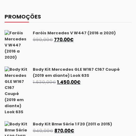
PROMOÇÕES
Faróis Mercedes V W447 (2016 a 2020)
O
O
990,00
€
770,00
€
preço
preço
original
atual
era:
é:
990,00€.
770,00€.
Body Kit Mercedes GLE W167 C167 Coupé
(2019 em diante) Look 63S
O
O
1.630,00
€
1.450,00
€
preço
preço
original
atual
era:
é:
1.630,00€.
1.450,00€.
Body Kit Bmw Série 1 F20 (2011 a 2015)
O
O
940,00
€
870,00
€