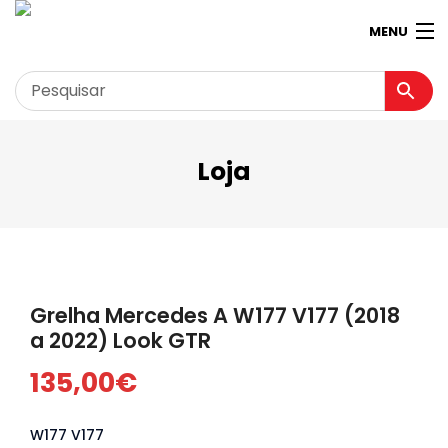
MENU
Loja
Garagem
Minha conta
Loja
Contactos
Grelha Mercedes A W177 V177 (2018
Loja Virtual 360º
a 2022) Look GTR
135,00
€
W177 V177