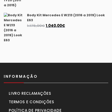
preço
preço
original
atual
era:
é:
Body Kit Mercedes E W213 (2016 a 2019) Look
940,00€.
870,00€.
E63
O
O
1.175,00
€
1.040,00
€
preço
preço
original
atual
era:
é:
1.175,00€.
1.040,00€.
INFORMAÇÃO
LIVRO RECLAMAÇÕES
TERMOS E CONDIÇÕES
POLÍTICA DE PRIVACIDADE