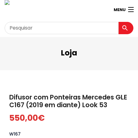
MENU
Loja
Garagem
Minha conta
Loja
Contactos
Difusor com Ponteiras Mercedes GLE
Loja Virtual 360º
C167 (2019 em diante) Look 53
550,00
€
W167