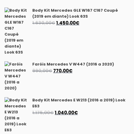
Body Kit Mercedes GLE W167 C167 Coupé
(2019 em diante) Look 63S
O
O
1.630,00
€
1.450,00
€
preço
preço
original
atual
era:
é:
1.630,00€.
1.450,00€.
Faróis Mercedes V W447 (2016 a 2020)
O
O
990,00
€
770,00
€
preço
preço
original
atual
era:
é:
990,00€.
770,00€.
Body Kit Mercedes E W213 (2016 a 2019) Look
E63
O
O
1.175,00
€
1.040,00
€
preço
preço
original
atual
era:
é: