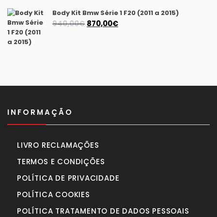
1.175,00€.
1.040,00€.
Body Kit Bmw Série 1 F20 (2011 a 2015)
O
O
940,00
€
870,00
€
preço
preço
original
atual
era:
é:
940,00€.
870,00€.
INFORMAÇÃO
LIVRO RECLAMAÇÕES
TERMOS E CONDIÇÕES
POLÍTICA DE PRIVACIDADE
POLÍTICA COOKIES
POLÍTICA TRATAMENTO DE DADOS PESSOAIS