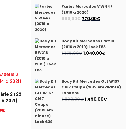
Faróis Mercedes V W447
(2016 a 2020)
O
O
990,00
€
770,00
€
preço
preço
original
atual
era:
é:
Body Kit Mercedes E W213
990,00€.
770,00€.
(2016 a 2019) Look E63
O
O
1.175,00
€
1.040,00
€
preço
preço
original
atual
era:
é:
1.175,00€.
1.040,00€.
Body Kit Mercedes GLE W167
C167 Coupé (2019 em diante)
Look 63S
érie 2 F22
O
O
1.630,00
€
1.450,00
€
 A 2021)
preço
preço
0
€
original
atual
era:
é:
1.630,00€.
1.450,00€.