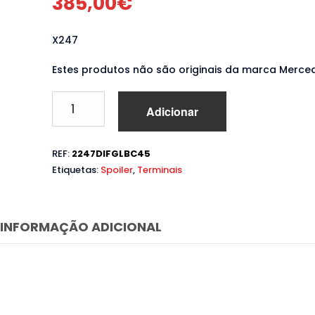
385,00
€
X247
Estes produtos não são originais da marca Merce
Quantidade
Adicionar
de
Difusor
com
REF:
2247DIFGLBC45
Ponteiras
Etiquetas:
Spoiler
,
Terminais
Mercedes
GLB
X247
SUV
INFORMAÇÃO ADICIONAL
(2020
em
diante)
Look
45
S