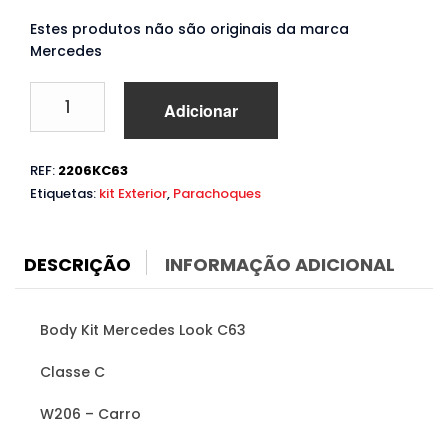
Estes produtos não são originais da marca
Mercedes
Quantidade
Adicionar
de
Body
Kit
REF:
2206KC63
Mercedes
Etiquetas:
kit Exterior
,
Parachoques
C
W206
(2021
em
DESCRIÇÃO
INFORMAÇÃO ADICIONAL
diante)
Look
C63
Body Kit Mercedes Look C63
Classe C
W206 – Carro