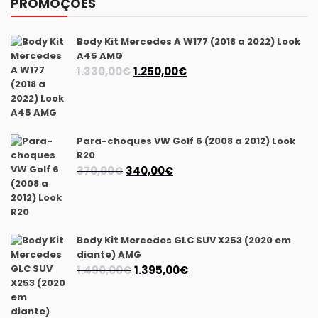
PROMOÇÕES
Body Kit Mercedes A W177 (2018 a 2022) Look
A45 AMG
O
O
1.330,00
€
1.250,00
€
preço
preço
original
atual
era:
é:
1.330,00€.
1.250,00€.
Para-choques VW Golf 6 (2008 a 2012) Look
R20
O
O
370,00
€
340,00
€
preço
preço
original
atual
era:
é:
370,00€.
340,00€.
Body Kit Mercedes GLC SUV X253 (2020 em
diante) AMG
O
O
1.490,00
€
1.395,00
€
preço
preço
original
atual