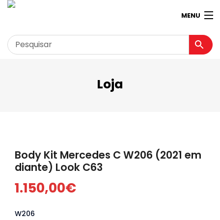
MENU
Loja
Garagem
Minha conta
Loja
Contactos
Body Kit Mercedes C W206 (2021 em
Loja Virtual 360º
diante) Look C63
1.150,00
€
W206