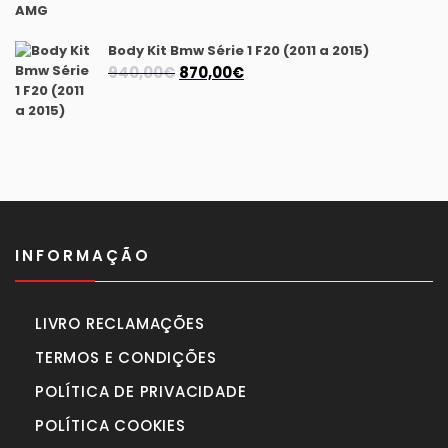
era:
é:
1.490,00€.
1.395,00€.
Body Kit Bmw Série 1 F20 (2011 a 2015)
O
O
940,00
€
870,00
€
preço
preço
original
atual
era:
é:
940,00€.
870,00€.
INFORMAÇÃO
LIVRO RECLAMAÇÕES
TERMOS E CONDIÇÕES
POLÍTICA DE PRIVACIDADE
POLÍTICA COOKIES