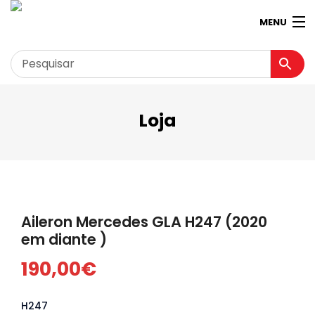
MENU
Loja
Garagem
Minha conta
Loja
Contactos
Aileron Mercedes GLA H247 (2020
Loja Virtual 360º
em diante )
190,00
€
H247