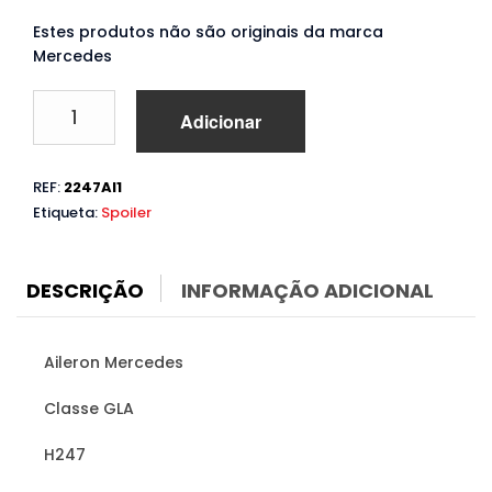
Estes produtos não são originais da marca
Mercedes
Quantidade
Adicionar
de
Aileron
Mercedes
REF:
2247AI1
GLA
Etiqueta:
Spoiler
H247
(2020
em
diante
DESCRIÇÃO
INFORMAÇÃO ADICIONAL
)
Aileron Mercedes
Classe GLA
H247