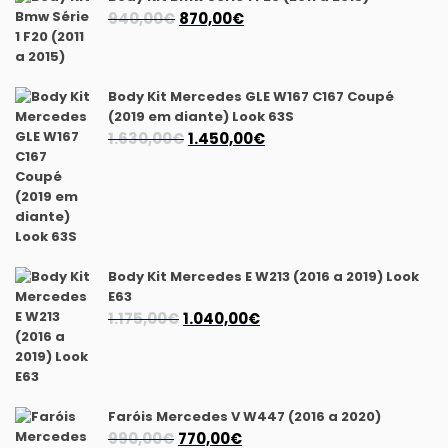
O
O
940,00
€
870,00
€
preço
preço
original
atual
era:
é:
Body Kit Mercedes GLE W167 C167 Coupé
940,00€.
870,00€.
(2019 em diante) Look 63S
O
O
1.630,00
€
1.450,00
€
preço
preço
original
atual
era:
é:
1.630,00€.
1.450,00€.
Body Kit Mercedes E W213 (2016 a 2019) Look
E63
O
O
1.175,00
€
1.040,00
€
preço
preço
original
atual
era:
é:
1.175,00€.
1.040,00€.
Faróis Mercedes V W447 (2016 a 2020)
O
O
990,00
€
770,00
€