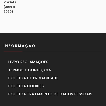
preço
preço
original
atual
era:
é:
990,00€.
770,00€.
INFORMAÇÃO
LIVRO RECLAMAÇÕES
TERMOS E CONDIÇÕES
POLÍTICA DE PRIVACIDADE
POLÍTICA COOKIES
POLÍTICA TRATAMENTO DE DADOS PESSOAIS