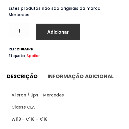
Estes produtos não são originais da marca
Mercedes
Quantidade
Adicionar
de
Aileron
Mercedes
REF:
2118AIPB
CLA
Etiqueta:
Spoiler
W118
C118
X118
(2019
DESCRIÇÃO
INFORMAÇÃO ADICIONAL
a
2022)
Aileron / Lips – Mercedes
Classe CLA
W118 – C118 – X118