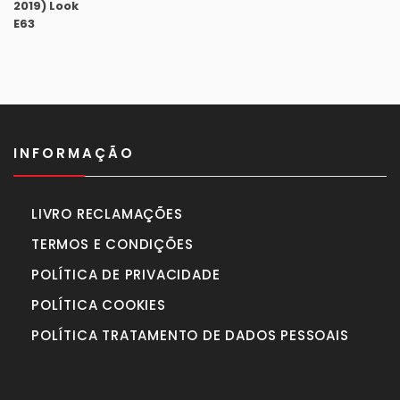
original
atual
era:
é:
1.175,00€.
1.040,00€.
INFORMAÇÃO
LIVRO RECLAMAÇÕES
TERMOS E CONDIÇÕES
POLÍTICA DE PRIVACIDADE
POLÍTICA COOKIES
POLÍTICA TRATAMENTO DE DADOS PESSOAIS