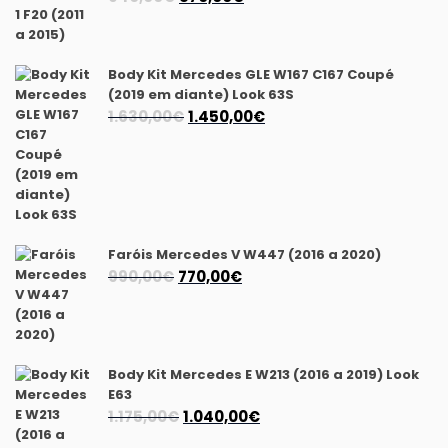
preço
preço
original
atual
era:
é:
Body Kit Mercedes GLE W167 C167 Coupé
940,00€.
870,00€.
(2019 em diante) Look 63S
O
O
1.630,00
€
1.450,00
€
preço
preço
original
atual
era:
é:
1.630,00€.
1.450,00€.
Faróis Mercedes V W447 (2016 a 2020)
O
O
990,00
€
770,00
€
preço
preço
original
atual
era:
é:
990,00€.
770,00€.
Body Kit Mercedes E W213 (2016 a 2019) Look
E63
O
O
1.175,00
€
1.040,00
€
preço
preço