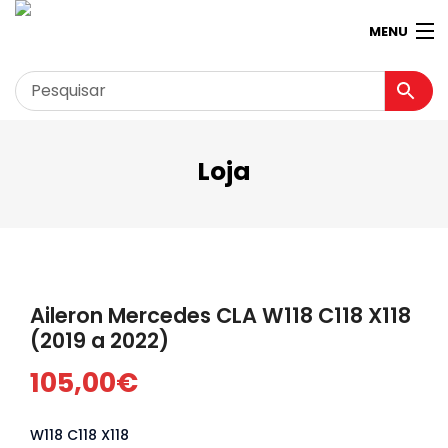
MENU
Loja
Garagem
Minha conta
Loja
Contactos
Aileron Mercedes CLA W118 C118 X118
Loja Virtual 360º
(2019 a 2022)
105,00
€
W118 C118 X118