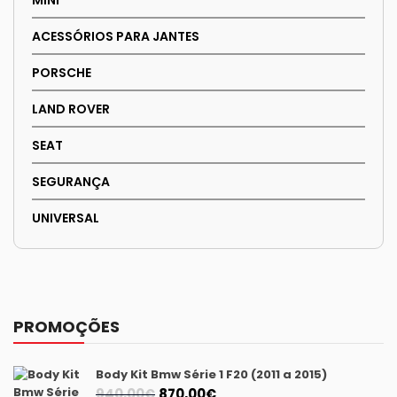
ACESSÓRIOS PARA JANTES
PORSCHE
LAND ROVER
SEAT
SEGURANÇA
UNIVERSAL
PROMOÇÕES
Body Kit Bmw Série 1 F20 (2011 a 2015)
O
O
940,00
€
870,00
€