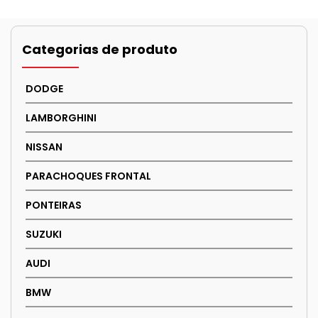
has
has
multiple
multiple
variants.
variants.
Categorias de produto
The
The
options
options
DODGE
may
may
be
be
LAMBORGHINI
chosen
chosen
NISSAN
on
on
the
the
PARACHOQUES FRONTAL
product
product
page
page
PONTEIRAS
SUZUKI
AUDI
BMW