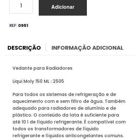
Quantidade
Adicionar
de
Tapa
Fugas
REF:
0951
Radiador
Liqui
Moly
DESCRIÇÃO
INFORMAÇÃO ADICIONAL
Vedante para Radiadores
Liqui Moly 150 ML : 2505
Para todos os sistemas de refrigeração e de
aquecimento com e sem filtro de água. Também
adequado para radiadores de alumínio e de
plástico. O conteúdo da lata é suficiente para
até 10 l de líquido refrigerante. É compatível com
todos os transformadores de líquido
refrigerante e líquidos anticongelantes comuns.