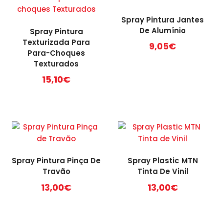
Spray Pintura Jantes
De Alumínio
Spray Pintura
Texturizada Para
9,05
€
Para-Choques
Texturados
15,10
€
Spray Pintura Pinça De
Spray Plastic MTN
Travão
Tinta De Vinil
13,00
€
13,00
€
This
This
product
product