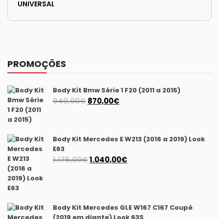
UNIVERSAL
PROMOÇÕES
Body Kit Bmw Série 1 F20 (2011 a 2015)
O
O
940,00
€
870,00
€
preço
preço
original
atual
era:
é:
Body Kit Mercedes E W213 (2016 a 2019) Look
940,00€.
870,00€.
E63
O
O
1.175,00
€
1.040,00
€
preço
preço
original
atual
era:
é:
1.175,00€.
1.040,00€.
Body Kit Mercedes GLE W167 C167 Coupé
(2019 em diante) Look 63S