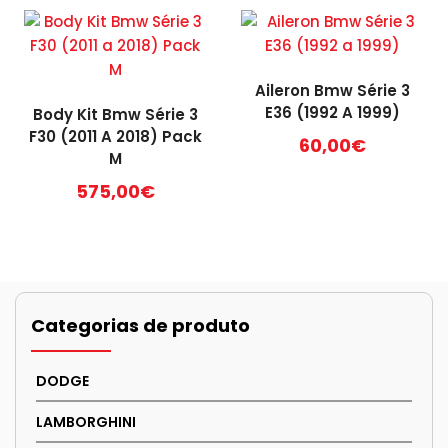
Aileron Bmw Série 3
E36 (1992 A 1999)
Body Kit Bmw Série 3
F30 (2011 A 2018) Pack
60,00
€
M
This
575,00
€
product
has
multiple
variants.
The
options
Categorias de produto
may
be
DODGE
chosen
on
LAMBORGHINI
the