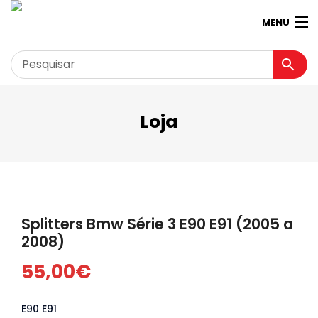
MENU
Loja
Garagem
Minha conta
Loja
Contactos
Splitters Bmw Série 3 E90 E91 (2005 a
Loja Virtual 360º
2008)
55,00
€
E90 E91