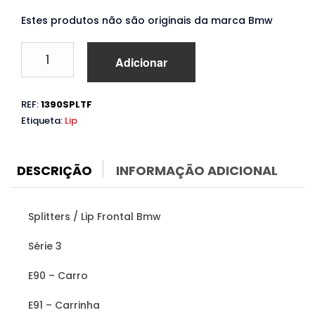
Estes produtos não são originais da marca Bmw
Quantidade
Adicionar
de
Splitters
Bmw
REF:
1390SPLTF
Série
Etiqueta:
Lip
3
E90
E91
(2005
DESCRIÇÃO
INFORMAÇÃO ADICIONAL
a
2008)
Splitters / Lip Frontal Bmw
Série 3
E90 – Carro
E91 – Carrinha