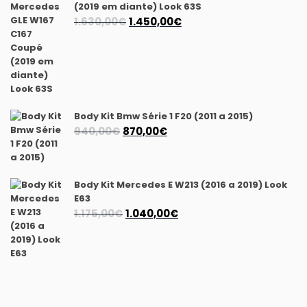
(2019 em diante) Look 63S
O
O
1.630,00
€
1.450,00
€
preço
preço
original
atual
era:
é:
1.630,00€.
1.450,00€.
Body Kit Bmw Série 1 F20 (2011 a 2015)
O
O
940,00
€
870,00
€
preço
preço
original
atual
era:
é:
Body Kit Mercedes E W213 (2016 a 2019) Look
940,00€.
870,00€.
E63
O
O
1.175,00
€
1.040,00
€
preço
preço
original
atual
era:
é:
1.175,00€.
1.040,00€.