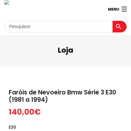
MENU
Loja
Garagem
Minha conta
Loja
Contactos
Faróis de Nevoeiro Bmw Série 3 E30
Loja Virtual 360º
(1981 a 1994)
140,00
€
E30