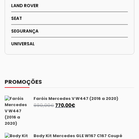
LAND ROVER
SEAT
SEGURANÇA
UNIVERSAL
PROMOÇÕES
Faróis Mercedes V W447 (2016 a 2020)
O
O
990,00
€
770,00
€
preço
preço
original
atual
era:
é:
990,00€.
770,00€.
Body Kit Mercedes GLE W167 C167 Coupé