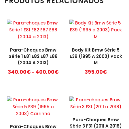
PRODUTOS RELACIONADOS
Para-Choques Bmw
Body Kit Bmw Série 5
Série 1 E81 E82 E87 E88
E39 (1995 A 2003) Pack
(2004 A 2013)
M
Price
340,00
€
400,00
€
395,00
€
–
range:
This
340,00€
product
through
has
400,00€
multiple
variants.
The
Para-Choques Bmw
options
Série 3 F31 (2011 A 2018)
Para-Choques Bmw