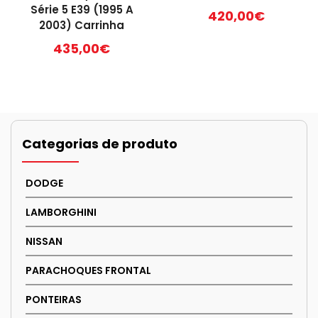
may
Série 5 E39 (1995 A
420,00
€
be
2003) Carrinha
chosen
435,00
€
on
the
product
page
Categorias de produto
DODGE
LAMBORGHINI
NISSAN
PARACHOQUES FRONTAL
PONTEIRAS