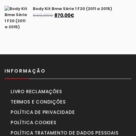
Body Kit Bmw Série 1 F20 (2011 a 2015)
O
O
940,00
€
870,00
€
preço
preço
original
atual
era:
é:
940,00€.
870,00€.
INFORMAÇÃO
LIVRO RECLAMAÇÕES
TERMOS E CONDIÇÕES
POLÍTICA DE PRIVACIDADE
POLÍTICA COOKIES
POLÍTICA TRATAMENTO DE DADOS PESSOAIS