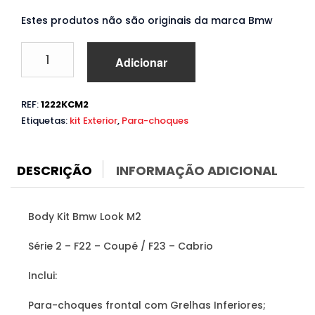
Estes produtos não são originais da marca Bmw
Quantidade
Adicionar
de
Body
Kit
REF:
1222KCM2
Bmw
Etiquetas:
kit Exterior
,
Para-choques
Série
2
F22
F23
DESCRIÇÃO
INFORMAÇÃO ADICIONAL
(2014
a
2021)
Body Kit Bmw Look M2
Look
M2
Série 2 – F22 – Coupé / F23 – Cabrio
Inclui:
Para-choques frontal com Grelhas Inferiores;