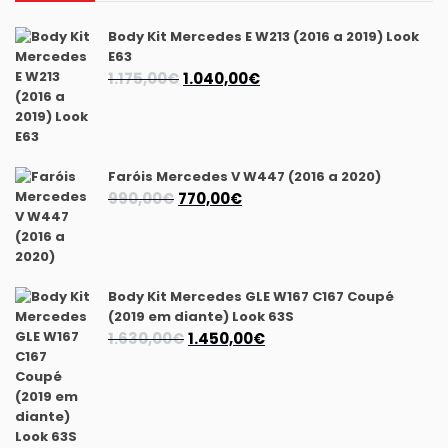
Body Kit Mercedes E W213 (2016 a 2019) Look
E63
O
O
1.175,00
€
1.040,00
€
preço
preço
original
atual
era:
é:
1.175,00€.
1.040,00€.
Faróis Mercedes V W447 (2016 a 2020)
O
O
990,00
€
770,00
€
preço
preço
original
atual
era:
é:
990,00€.
770,00€.
Body Kit Mercedes GLE W167 C167 Coupé
(2019 em diante) Look 63S
O
O
1.630,00
€
1.450,00
€
preço
preço
original
atual
era:
é:
1.630,00€.
1.450,00€.